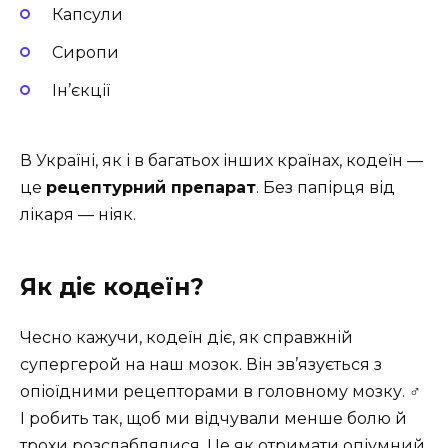
Капсули
Сиропи
Ін’єкції
В Україні, як і в багатьох інших країнах, кодеїн —
це
рецептурний препарат
. Без папірця від
лікаря — ніяк.
Як діє кодеїн?
Чесно кажучи, кодеїн діє, як справжній
супергерой на наш мозок. Він зв’язується з
опіоїдними рецепторами в головному мозку. ‍♂️
І робить так, щоб ми відчували менше болю й
трохи розслаблялися. Це як отримати опіумний