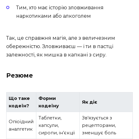
Тим, хто має історію зловживання
наркотиками або алкоголем
Так, це справжня магія, але з величезним
обережністю. Зловживаєш — і ти в пастці
залежності, як мишка в капкані з сиру.
Резюме
Що таке
Форми
Як діє
кодеїн?
кодеїну
Таблетки,
Зв’язується з
Опіоїдний
капсули,
рецепторами,
аналгетик
сиропи, ін’єкції
зменшує боль