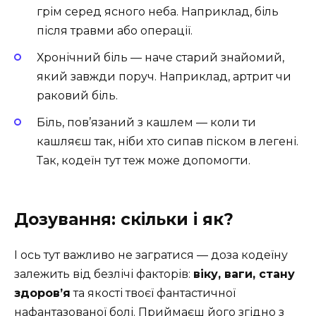
грім серед ясного неба. Наприклад, біль
після травми або операції.
Хронічний біль — наче старий знайомий,
який завжди поруч. Наприклад, артрит чи
раковий біль.
Біль, пов’язаний з кашлем — коли ти
кашляєш так, ніби хто сипав піском в легені.
Так, кодеїн тут теж може допомогти.
Дозування: скільки і як?
І ось тут важливо не загратися — доза кодеїну
залежить від безлічі факторів:
віку, ваги, стану
здоров’я
та якості твоєї фантастичної
нафантазованої болі. Приймаєш його згідно з