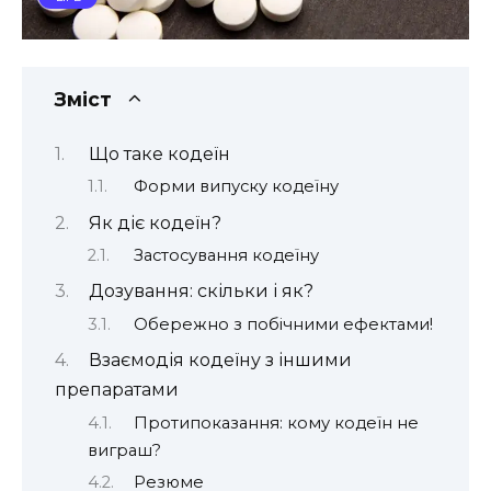
Зміст
Що таке кодеїн
Форми випуску кодеїну
Як діє кодеїн?
Застосування кодеїну
Дозування: скільки і як?
Обережно з побічними ефектами!
Взаємодія кодеїну з іншими
препаратами
Протипоказання: кому кодеїн не
виграш?
Резюме