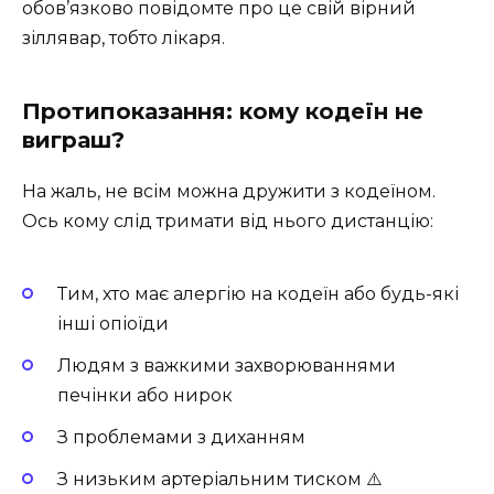
обов’язково повідомте про це свій вірний
зіллявар, тобто лікаря.
Протипоказання: кому кодеїн не
виграш?
На жаль, не всім можна дружити з кодеїном.
Ось кому слід тримати від нього дистанцію:
Тим, хто має алергію на кодеїн або будь-які
інші опіоїди
Людям з важкими захворюваннями
печінки або нирок
З проблемами з диханням
З низьким артеріальним тиском ⚠️