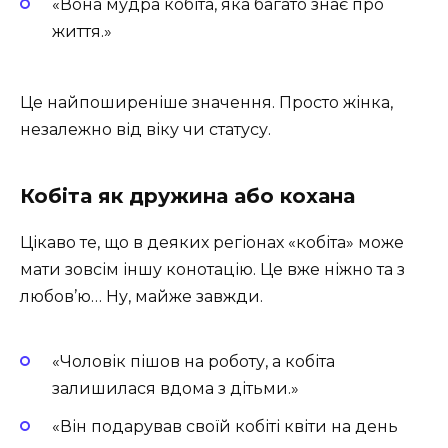
«Вона мудра кобіта, яка багато знає про
життя.»
Це найпоширеніше значення. Просто жінка,
незалежно від віку чи статусу.
Кобіта як дружина або кохана
Цікаво те, що в деяких регіонах «кобіта» може
мати зовсім іншу конотацію. Це вже ніжно та з
любов’ю… Ну, майже завжди.
«Чоловік пішов на роботу, а кобіта
залишилася вдома з дітьми.»
«Він подарував своїй кобіті квіти на день