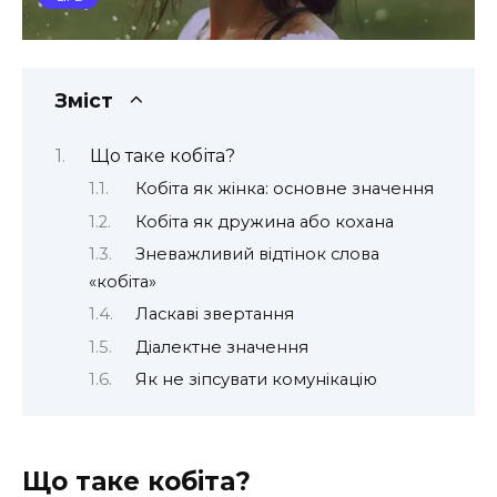
Зміст
Що таке кобіта?
Кобіта як жінка: основне значення
Кобіта як дружина або кохана
Зневажливий відтінок слова
«кобіта»
Ласкаві звертання
Діалектне значення
Як не зіпсувати комунікацію
Що таке кобіта?