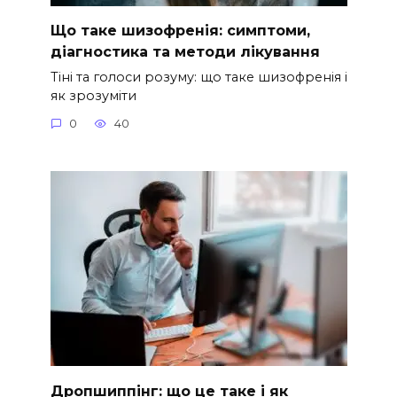
Що таке шизофренія: симптоми,
діагностика та методи лікування
Тіні та голоси розуму: що таке шизофренія і
як зрозуміти
0
40
Дропшиппінг: що це таке і як