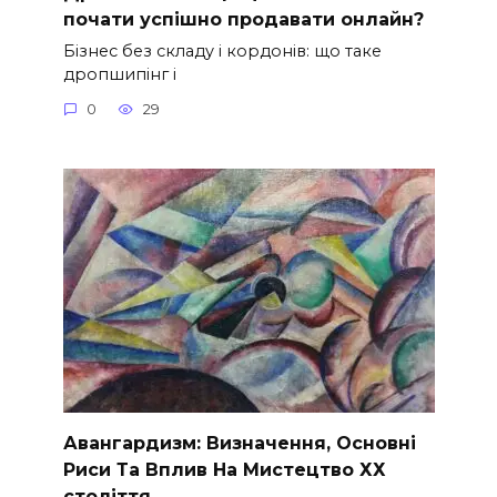
почати успішно продавати онлайн?
Бізнес без складу і кордонів: що таке
дропшипінг і
0
29
Авангардизм: Визначення, Основні
Риси Та Вплив На Мистецтво ХХ
століття