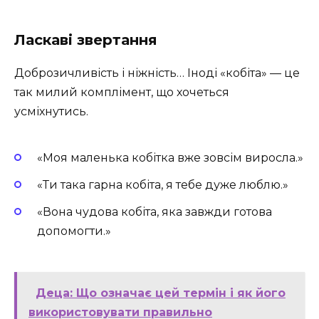
Ласкаві звертання
Доброзичливість і ніжність… Іноді «кобіта» — це
так милий комплімент, що хочеться
усміхнутись.
«Моя маленька кобітка вже зовсім виросла.»
«Ти така гарна кобіта, я тебе дуже люблю.»
«Вона чудова кобіта, яка завжди готова
допомогти.»
Деца: Що означає цей термін і як його
використовувати правильно