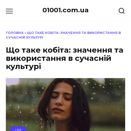
Перейти
01001.com.ua
до
вмісту
ГОЛОВНА
»
ЩО ТАКЕ КОБІТА: ЗНАЧЕННЯ ТА ВИКОРИСТАННЯ В
СУЧАСНІЙ КУЛЬТУРІ
Що таке кобіта: значення та
використання в сучасній
культурі
LIFE