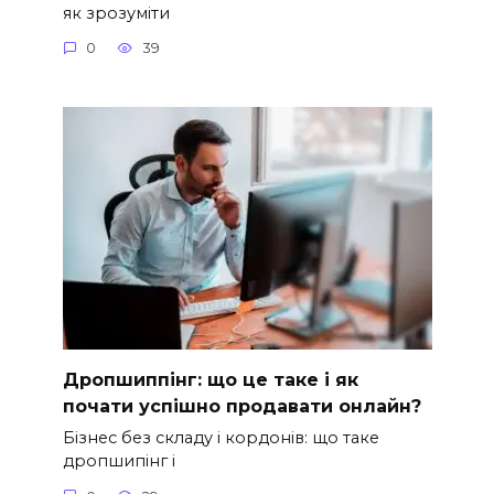
як зрозуміти
0
39
Дропшиппінг: що це таке і як
почати успішно продавати онлайн?
Бізнес без складу і кордонів: що таке
дропшипінг і