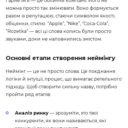
Гарне ім’я — це обличчя компанії. Його не
можна просто так змінювати. Воно формується
разом із репутацією, стаючи символом якості,
обіцянки, стилю. “Apple”, “Nike”, “Coca-Cola”,
“Rozetka” — всі ці слова колись були просто
звуками, доки не наповнились змістом.
Основні етапи створення неймінгу
Неймінг — це не просто слова. Це поєднання
логіки й інтуїції, процес, що вимагає ретельного
підходу. Щоб створити сильну назву, потрібно
пройти ряд етапів:
Аналіз ринку
— зрозуміти, хто твої
конкуренти, як вони називаються, які