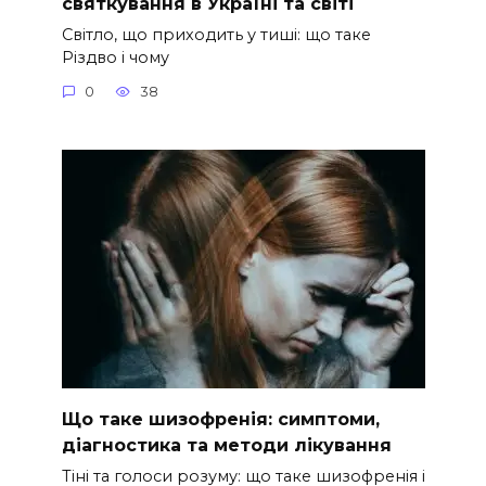
святкування в Україні та світі
Світло, що приходить у тиші: що таке
Різдво і чому
0
38
Що таке шизофренія: симптоми,
діагностика та методи лікування
Тіні та голоси розуму: що таке шизофренія і