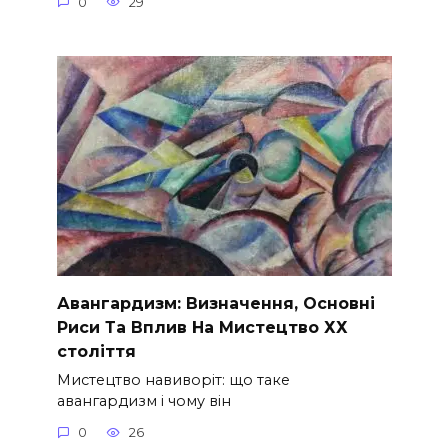
0
29
Авангардизм: Визначення, Основні
Риси Та Вплив На Мистецтво ХХ
століття
Мистецтво навиворіт: що таке
авангардизм і чому він
0
26