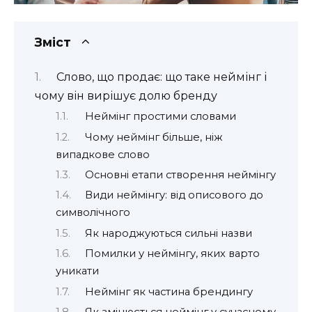
Зміст
Слово, що продає: що таке неймінг і
чому він вирішує долю бренду
Неймінг простими словами
Чому неймінг більше, ніж
випадкове слово
Основні етапи створення неймінгу
Види неймінгу: від описового до
символічного
Як народжуються сильні назви
Помилки у неймінгу, яких варто
уникати
Неймінг як частина брендингу