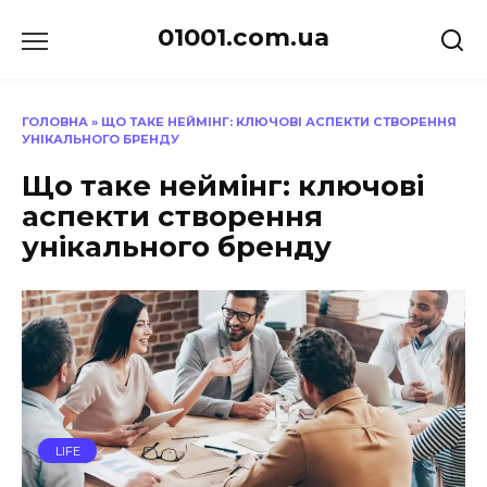
Перейти
01001.com.ua
до
вмісту
ГОЛОВНА
»
ЩО ТАКЕ НЕЙМІНГ: КЛЮЧОВІ АСПЕКТИ СТВОРЕННЯ
УНІКАЛЬНОГО БРЕНДУ
Що таке неймінг: ключові
аспекти створення
унікального бренду
LIFE