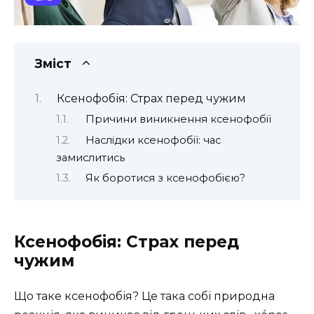
Зміст
Ксенофобія: Страх перед чужим
Причини виникнення ксенофобії
Наслідки ксенофобії: час
замислитись
Як боротися з ксенофобією?
Ксенофобія: Страх перед
чужим
Що таке ксенофобія? Це така собі природна