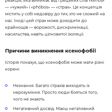
реакція, яка виникає від грецьких слів «xénos»
— «чужий» і «phóbos» — «страх». Ця концепція
містить у собі недовіру до тих, хто не схожий на
нас. Іноді цей страх може доходити до
крайнощів — ворожості, дискримінації,
насильства, навіть цілковитої ізоляції.
Причини виникнення ксенофобії
Історія показує, що ксенофобія може мати різні
корені:
Незнання. Багато страхів виходять із
нерозуміння. Просто люди бояться того,
чого не знають.
Негативний досвід. Маєш негативний