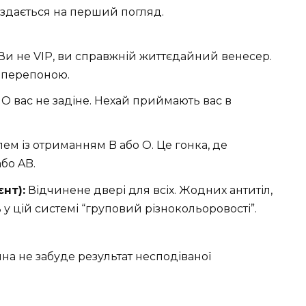
к здається на перший погляд.
Ви не VIP, ви справжній життєдайний венесер.
 перепоною.
 O вас не задіне. Нехай приймають вас в
ем із отриманням B або O. Це гонка, де
або AB.
нт):
Відчинене двері для всіх. Жодних антитіл,
 цій системі “груповий різнокольоровості”.
на не забуде результат несподіваної