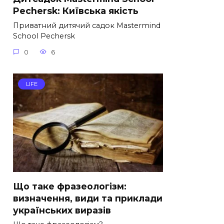
Pechersk: Київська якість
Приватний дитячий садок Mastermind
School Pechersk
0
6
LIFE
Що таке фразеологізм:
визначення, види та приклади
українських виразів