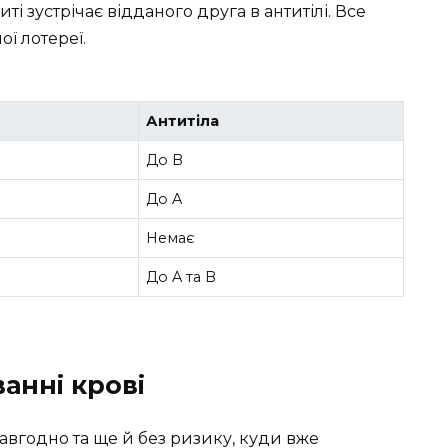
і зустрічає відданого друга в антитілі. Все
ої лотереї.
Антитіла
До B
До A
Немає
До A та B
анні крові
завгодно та ще й без ризику, куди вже