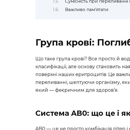
Сумісність при переливанні 
Важливо пам’ятати:
Група крові: Погл
Що таке група крові? Все просто й вод
класифікації, але основу становить ная
поверхні наших еритроцитів. Це важли
переливанні, шептуючи організму, як
який — феєричним для здоров’я.
Система AB0: що це і я
AB0 — це не просто комбінація літер і