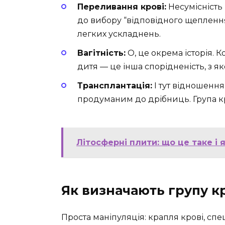
Переливання крові:
Несумісність
до вибору “відповідного щепленн
легких ускладнень.
Вагітність:
О, це окрема історія.
дитя — це інша спорідненість, з я
Трансплантація:
І тут відношенн
продуманим до дрібниць. Група кр
Літосферні плити: що це таке і
Як визначають групу к
Проста маніпуляція: крапля крові, спе