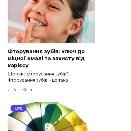
Фторування зубів: ключ до
міцної емалі та захисту від
карієсу
Що таке фторування зубів?
Фторування зубів – це така
0
4
LIFE