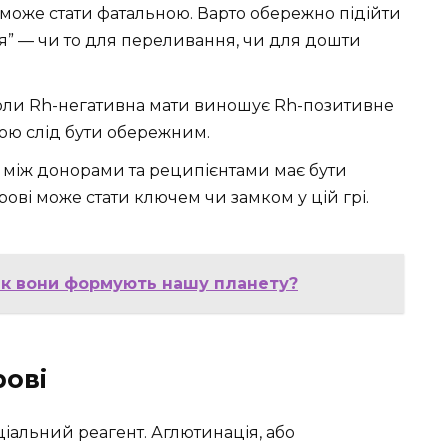
 може стати фатальною. Варто обережно підійти
я” — чи то для переливання, чи для дошти
 Коли Rh-негативна мати виношує Rh-позитивне
кою слід бути обережним.
я між донорами та реципієнтами має бути
ові може стати ключем чи замком у цій грі.
 як вони формують нашу планету?
рові
ціальний реагент. Аглютинація, або