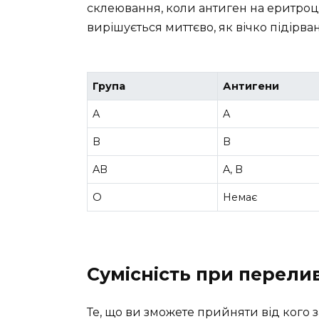
склеювання, коли антиген на еритроцит
вирішується миттєво, як вічко підірван
Група
Антигени
A
A
B
B
AB
A, B
O
Немає
Сумісність при перелив
Те, що ви зможете прийняти від кого 