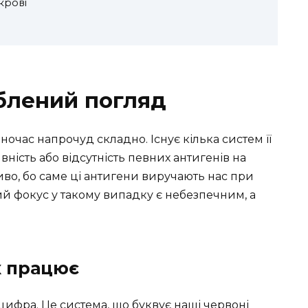
крові
иблений погляд
ночас напрочуд складно. Існує кілька систем її
вність або відсутність певних антигенів на
во, бо саме ці антигени виручають нас при
ий фокус у такому випадку є небезпечним, а
к працює
 цифра. Це система, що буквує наші червоні