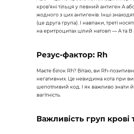
кров’яні тільця у певний антиген A аб
жодного з цих антигенів. Інші знаходят
(це друга група). І навпаки, треті носят
на еритроцитах цілий натовп — A та B 
Резус-фактор: Rh
Маєте білок Rh? Вітаю, ви Rh-позитивн
негативних. Це невидима кота при виз
шепотливий код. І як важливо знати й
вагітність.
Важливість груп крові 