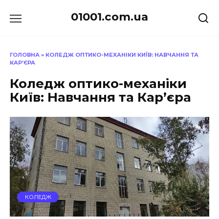
Перейти
01001.com.ua
до
вмісту
ГОЛОВНА
»
КОЛЕДЖ ОПТИКО-МЕХАНІКИ КИЇВ: НАВЧАННЯ ТА
КАР’ЄРА
Коледж оптико-механіки
Київ: Навчання та Кар’єра
КОЛЕДЖ