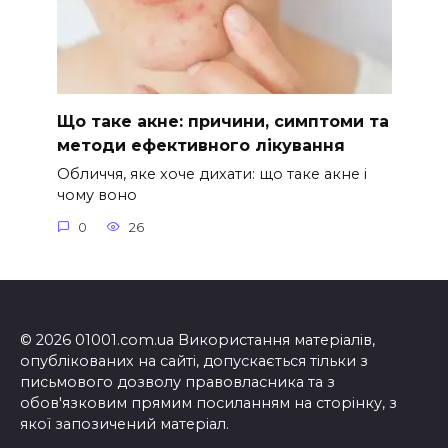
Що таке акне: причини, симптоми та
методи ефективного лікування
Обличчя, яке хоче дихати: що таке акне і
чому воно
0
26
© 2026 01001.com.ua Використання матеріалів,
опублікованих на сайті, допускається тільки з
письмового дозволу правовласника та з
обов'язковим прямим посиланням на сторінку, з
якої запозичений матеріал.