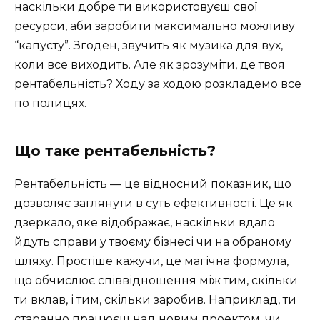
наскільки добре ти використовуєш свої
ресурси, аби заробити максимально можливу
“капусту”. Згоден, звучить як музика для вух,
коли все виходить. Але як зрозуміти, де твоя
рентабельність? Ходу за ходою розкладемо все
по полицях.
Що таке рентабельність?
Рентабельність — це відносний показник, що
дозволяє заглянути в суть ефективності. Це як
дзеркало, яке відображає, наскільки вдало
йдуть справи у твоєму бізнесі чи на обраному
шляху. Простіше кажучи, це магічна формула,
що обчислює співвідношення між тим, скільки
ти вклав, і тим, скільки заробив. Наприклад, ти
старанно працюєш над новим проектом, чи