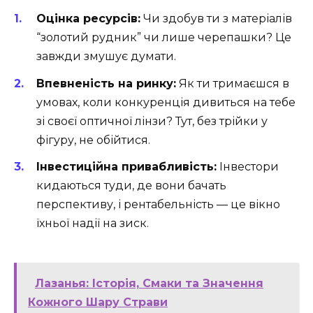
Оцінка ресурсів:
Чи здобув ти з матеріалів
“золотий рудник” чи лише черепашки? Це
завжди змушує думати.
Впевненість на ринку:
Як ти тримаєшся в
умовах, коли конкуренція дивиться на тебе
зі своєї оптичної лінзи? Тут, без трійки у
фігуру, не обійтися.
Інвестиційна привабливість:
Інвестори
кидаються туди, де вони бачать
перспективу, і рентабельність — це вікно
їхньої надії на зиск.
Лазанья: Історія, Смаки та Значення
Кожного Шару Страви