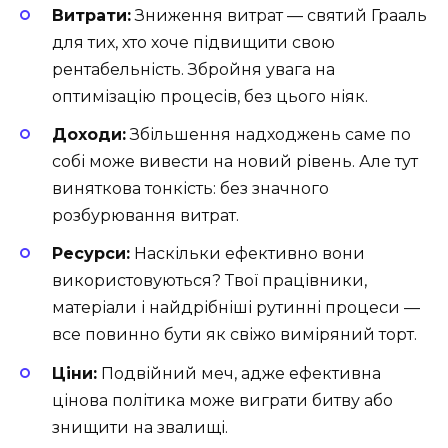
Витрати:
Зниження витрат — святий Грааль
для тих, хто хоче підвищити свою
рентабельність. Збройня увага на
оптимізацію процесів, без цього ніяк.
Доходи:
Збільшення надходжень саме по
собі може вивести на новий рівень. Але тут
виняткова тонкість: без значного
розбурювання витрат.
Ресурси:
Наскільки ефективно вони
використовуються? Твої працівники,
матеріали і найдрібніші рутинні процеси —
все повинно бути як свіжо виміряний торт.
Ціни:
Подвійний меч, адже ефективна
цінова політика може виграти битву або
знищити на звалищі.