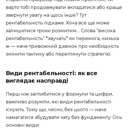
варто тобі продовжувати вкладатися або краще
звернути увагу на щось інше? Тут
рентабельність підкаже. Хоча все ще може
залишитися трохи розмитим… Слова “висока
рентабельність” *звучать* як перемога, низька
ж — наче тривожний дзвінок про необхідність
змінити тактику або переглянути стратегію.
Види рентабельності: як все
виглядає насправді
Перш ніж заглибитися у формули та цифри,
важливо розуміти, які види рентабельності
існують. Тому що, чесно, без цього — наче
намагатися збудувати хату без фундаменту. Ось
основні види: