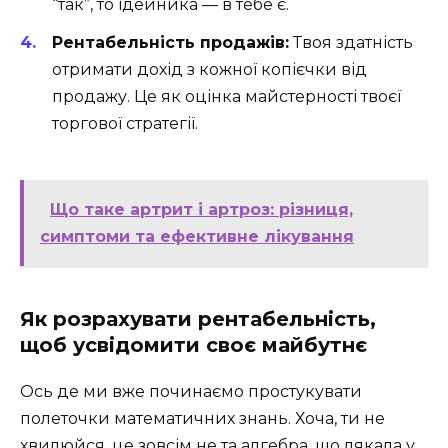
“так”, то ідейника — в тебе є.
Рентабельність продажів:
Твоя здатність
отримати дохід з кожної копієчки від
продажу. Це як оцінка майстерності твоєї
торгової стратегії.
Що таке артрит і артроз: різниця,
симптоми та ефективне лікування
Як розрахувати рентабельність,
щоб усвідомити своє майбутнє
Ось де ми вже починаємо простукувати
полеточки математичних знань. Хоча, ти не
хвилюйся, це зовсім не та алгебра, що лякала у