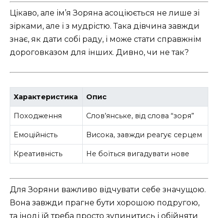
Цікаво, але ім’я Зоряна асоціюється не лише зі
зірками, але і з мудрістю. Така дівчина завжди
знає, як дати собі раду, і може стати справжнім
дороговказом для інших. Дивно, чи не так?
Характеристика
Опис
Походження
Слов’янське, від слова “зоря”
Емоційність
Висока, завжди реагує серцем
Креативність
Не боїться вигадувати нове
Для Зоряни важливо відчувати себе значущою.
Вона завжди прагне бути хорошою подругою,
та іноді їй треба просто зупинитись і обійняти