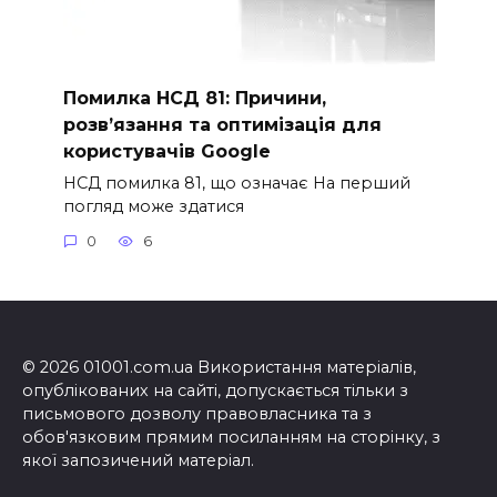
Помилка НСД 81: Причини,
розв’язання та оптимізація для
користувачів Google
НСД помилка 81, що означає На перший
погляд може здатися
0
6
© 2026 01001.com.ua Використання матеріалів,
опублікованих на сайті, допускається тільки з
письмового дозволу правовласника та з
обов'язковим прямим посиланням на сторінку, з
якої запозичений матеріал.