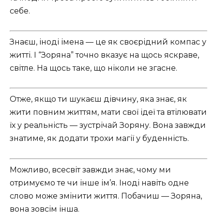
себе.
Знаєш, іноді імена — це як своєрідний компас у
житті. І “Зоряна” точно вказує на щось яскраве,
світле. На щось таке, що ніколи не згасне.
Отже, якщо ти шукаєш дівчину, яка знає, як
жити повним життям, мати свої ідеї та втілювати
їх у реальність — зустрічай Зоряну. Вона завжди
знатиме, як додати трохи магії у буденність.
Можливо, всесвіт завжди знає, чому ми
отримуємо те чи інше ім’я. Іноді навіть одне
слово може змінити життя. Побачиш — Зоряна,
вона зовсім інша.