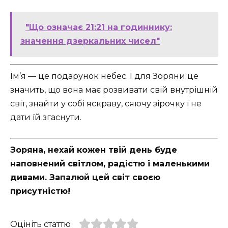
"Що означає 21:21 на годиннику:
значення дзеркальних чисел"
Ім’я — це подарунок небес. І для Зоряни це
значить, що вона має розвивати свій внутрішній
світ, знайти у собі яскраву, сяючу зірочку і не
дати їй згаснути.
Зоряна, нехай кожен твій день буде
наповнений світлом, радістю і маленькими
дивами. Запалюй цей світ своєю
присутністю!
Оцініть статтю