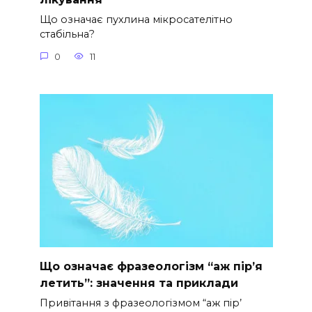
Що означає пухлина мікросателітно
стабільна?
0
11
Що означає фразеологізм “аж пір’я
летить”: значення та приклади
Привітання з фразеологізмом “аж пір’