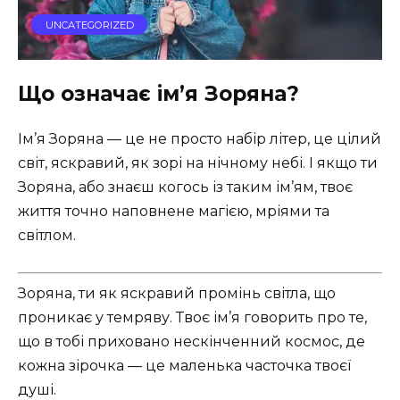
UNCATEGORIZED
Що означає ім’я Зоряна?
Ім’я Зоряна — це не просто набір літер, це цілий
світ, яскравий, як зорі на нічному небі. І якщо ти
Зоряна, або знаєш когось із таким ім’ям, твоє
життя точно наповнене магією, мріями та
світлом.
Зоряна, ти як яскравий промінь світла, що
проникає у темряву. Твоє ім’я говорить про те,
що в тобі приховано нескінченний космос, де
кожна зірочка — це маленька часточка твоєї
душі.