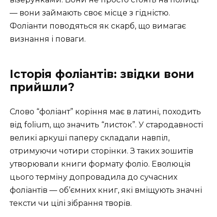
— вони займають своє місце з гідністю.
Фоліанти поводяться як скарб, що вимагає
визнання і поваги.
Історія фоліантів: звідки вони
прийшли?
Слово “фоліант” коріння має в латині, походить
від folium, що значить “листок”. У стародавності
великі аркуші паперу складали навпіл,
отримуючи чотири сторінки. З таких зошитів
утворювали книги формату фоліо. Еволюція
цього терміну допровадила до сучасних
фоліантів — об’ємних книг, які вміщують значні
тексти чи цілі зібрання творів.