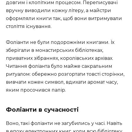
довгим і клопітким процесом. Переписувачі
вручну виводили кожну літеру, а майстри
оформляли книги так, щоб вони витримували
століття існування.
Фоліанти не були подорожніми книгами. Їх
зберігали в монастирських бібліотеках,
приватних зібраннях, королівських архівах.
Читання фоліанта було майже сакральним
ритуалом: обережно розгортати товсті сторінки,
вивчати кожен символ, вдихати аромат часу,
яким просочився папір.
Фоліанти в сучасності
Воно, такі фоліанти не загубились у часі. Навіть
в епоху електронних книг, коли всю бібліотеку