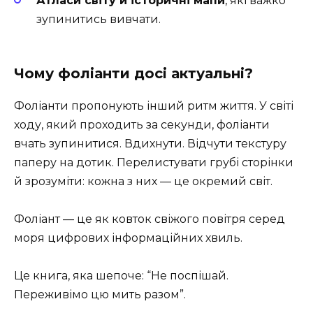
Атласи світу й історичні мапи
, які важко
зупинитись вивчати.
Чому фоліанти досі актуальні?
Фоліанти пропонують інший ритм життя. У світі
ходу, який проходить за секунди, фоліанти
вчать зупинитися. Вдихнути. Відчути текстуру
паперу на дотик. Перелистувати грубі сторінки
й зрозуміти: кожна з них — це окремий світ.
Фоліант — це як ковток свіжого повітря серед
моря цифрових інформаційних хвиль.
Це книга, яка шепоче: “Не поспішай.
Переживімо цю мить разом”.