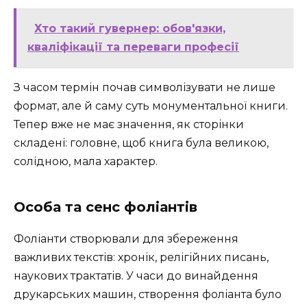
Хто такий гувернер: обов'язки,
кваліфікації та переваги професії
З часом термін почав символізувати не лише
формат, але й саму суть монументальної книги.
Тепер вже не має значення, як сторінки
складені: головне, щоб книга була великою,
солідною, мала характер.
Особа та сенс фоліантів
Фоліанти створювали для збереження
важливих текстів: хронік, релігійних писань,
наукових трактатів. У часи до винайдення
друкарських машин, створення фоліанта було