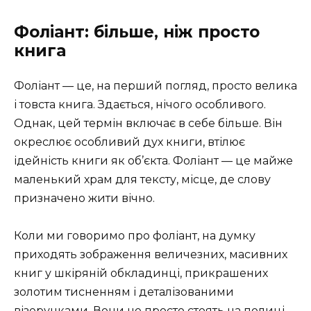
Фоліант: більше, ніж просто
книга
Фоліант — це, на перший погляд, просто велика
і товста книга. Здається, нічого особливого.
Однак, цей термін включає в себе більше. Він
окреслює особливий дух книги, втілює
ідейність книги як об’єкта. Фоліант — це майже
маленький храм для тексту, місце, де слову
призначено жити вічно.
Коли ми говоримо про фоліант, на думку
приходять зображення величезних, масивних
книг у шкіряній обкладинці, прикрашених
золотим тисненням і деталізованими
візерунками. Вони не просто стоять на полиці