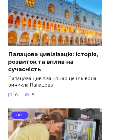
Палацова цивілізація: історія,
розвиток та вплив на
сучасність
Палацова цивілізація: що це і як вона
виникла Палацова
0
5
LIFE