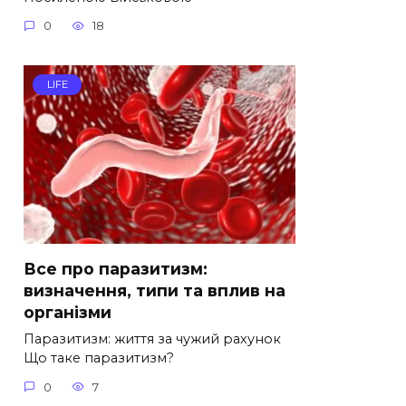
0
18
LIFE
Все про паразитизм:
визначення, типи та вплив на
організми
Паразитизм: життя за чужий рахунок
Що таке паразитизм?
0
7