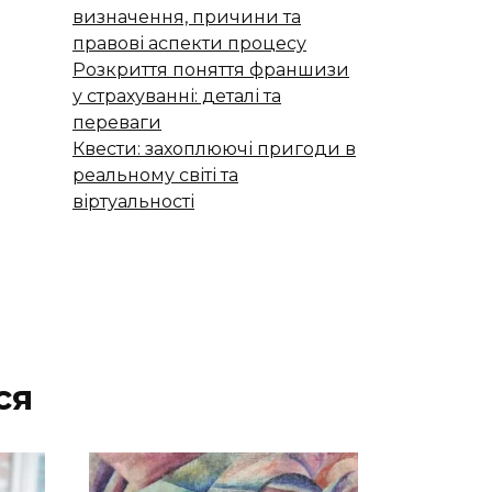
визначення, причини та
правові аспекти процесу
Розкриття поняття франшизи
у страхуванні: деталі та
переваги
Квести: захоплюючі пригоди в
реальному світі та
віртуальності
ся