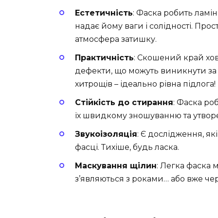
Естетичність
: Фаска робить ламі
надає йому ваги і солідності. Про
атмосфера затишку.
Практичність
: Скошений край хова
дефекти, що можуть виникнути за ч
хитрощів – ідеально рівна підлога!
Стійкість до стирання
: Фаска ро
їх швидкому зношуванню та утворе
Звукоізоляція
: Є дослідження, я
фасці. Тихіше, будь ласка.
Маскування щілин
: Легка фаска
з’являються з роками… або вже чер