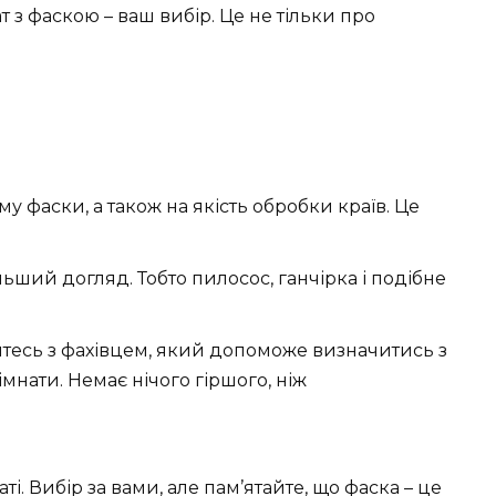
ат з фаскою – ваш вибір. Це не тільки про
у фаски, а також на якість обробки країв. Це
ьший догляд. Тобто пилосос, ганчірка і подібне
тесь з фахівцем, який допоможе визначитись з
мнати. Немає нічого гіршого, ніж
ті. Вибір за вами, але пам’ятайте, що фаска – це