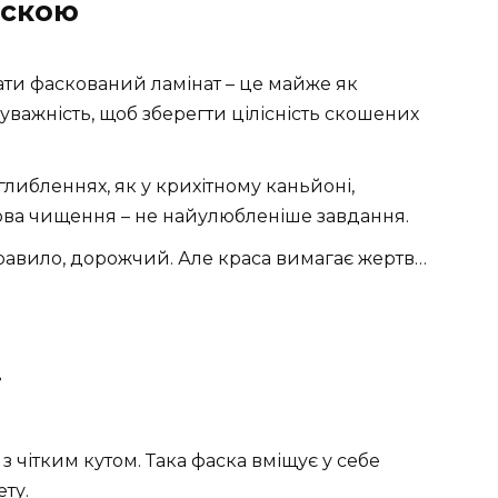
аскою
дати фаскований ламінат – це майже як
уважність, щоб зберегти цілісність скошених
аглибленнях, як у крихітному каньйоні,
кова чищення – не найулюбленіше завдання.
 правило, дорожчий. Але краса вимагає жертв…
і
 чітким кутом. Така фаска вміщує у себе
ту.