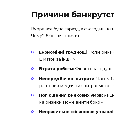
Причини банкрутс
Вчора все було гаразд, а сьогодні… ка
Чому? Є безліч причин:
Економічні труднощі:
Коли ринки 
шматок за іншим.
Втрата роботи:
Фінансова підушка
Непередбачені витрати:
Часом б
раптових медичних витрат може с
Погіршення ринкових умов:
Якщо
на ризики може вийти боком.
Неправильне фінансове управлі