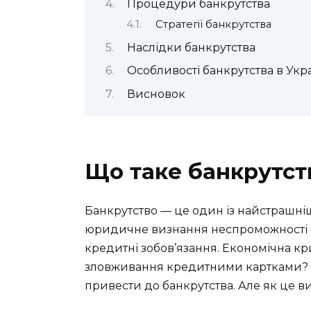
Процедури банкрутства
Стратегії банкрутства
Наслідки банкрутства
Особливості банкрутства в Укра
Висновок
Що таке банкрутст
Банкрутство — це один із найстрашні
юридичне визнання неспроможності суб
кредитні зобов’язання. Економічна к
зловживання кредитними картками? Ц
привести до банкрутства. Але як це в