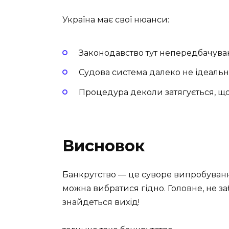
Україна має свої нюанси:
Законодавство тут непередбачуван
Судова система далеко не ідеальна
Процедура деколи затягується, щ
Висновок
Банкрутство — це суворе випробування.
можна вибратися гідно. Головне, не за
знайдеться вихід!