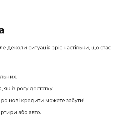
а
ле деколи ситуація зріє настільки, що стає
альних.
 як із рогу достатку.
ро нові кредити можете забути!
артири або авто.