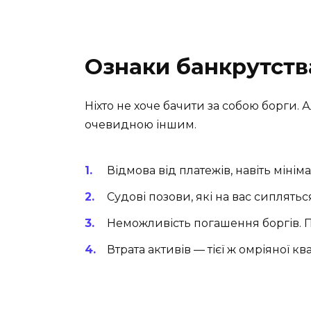
Ознаки банкрутств
Ніхто не хоче бачити за собою борги. А
очевидною іншим.
Відмова від платежів, навіть мінім
Судові позови, які на вас сипляться,
Неможливість погашення боргів. П
Втрата активів — тієї ж омріяної кв