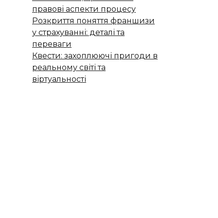
правові аспекти процесу
Розкриття поняття франшизи
у страхуванні: деталі та
переваги
Квести: захоплюючі пригоди в
реальному світі та
віртуальності