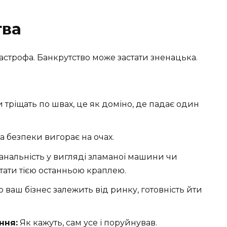
тва
тастрофа. Банкрутство може застати зненацька.
тріщать по швах, це як доміно, де падає один
 безпеки вигорає на очах.
анальність у вигляді зламаної машини чи
тати тією останньою краплею.
 ваш бізнес залежить від ринку, готовність йти
ння:
Як кажуть, сам усе і поруйнував.