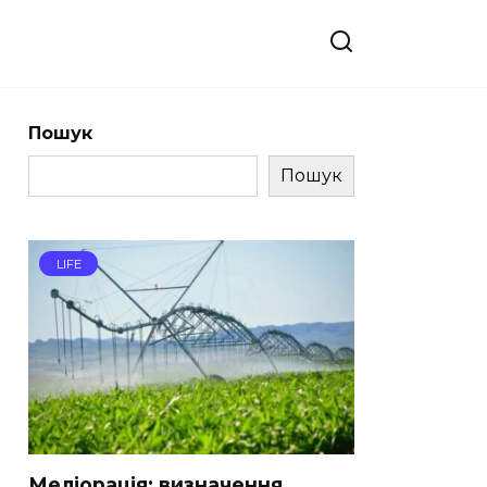
Пошук
Пошук
LIFE
Меліорація: визначення,