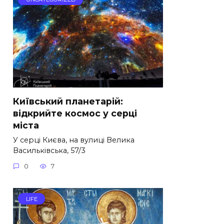
Київський планетарій:
відкрийте космос у серці
міста
У серці Києва, на вулиці Велика
Васильківська, 57/3
0
7
LIFE