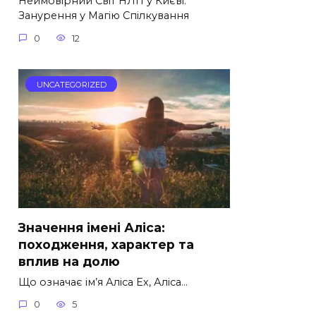
Неймовірний Світ НЛП у Києві:
Занурення у Магію Спілкування
0
12
UNCATEGORIZED
Значення імені Аліса:
походження, характер та
вплив на долю
Що означає ім’я Аліса Ех, Аліса…
0
5