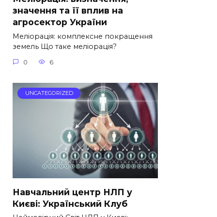
значення та її вплив на
агросектор України
Меліорація: комплексне покращення
земель Що таке меліорація?
0
6
UNCATEGORIZED
Навчальний центр НЛП у
Києві: Український Клуб