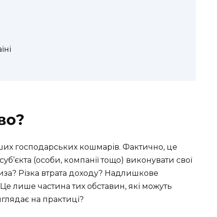
їні
во?
ших господарських кошмарів. Фактично, це
’єкта (особи, компанії тощо) виконувати свої
риза? Різка втрата доходу? Надлишкове
е лише частина тих обставин, які можуть
иглядає на практиці?