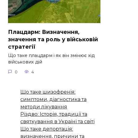
Плацдарм: Визначення,
значення та роль у військовій
стратегії
Що таке плацдарм і як він змінює хід
військових дій
0
4
Що таке шизофренія:
симптоми, діагностика та
методи лікування
Різдво: Історія, традиції та
святкування в Україні та світі
Що таке депортація:
визначення, причини та