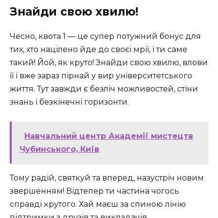
Знайди свою хвилю!
Чесно, квота 1 — це супер потужний бонус для
тих, хто націлено йде до своєї мрії, і ти саме
такий! Йой, як круто! Знайди свою хвилю, влови
її і вже зараз пірнай у вир університетського
життя. Тут завжди є безліч можливостей, стіни
знань і безкінечні горизонти.
Навчальний центр Академії мистецтв
Чубинського, Київ
Тому радій, святкуй та вперед, назустріч новим
звершенням! Відтепер ти частина чогось
справді крутого. Хай маєш за спиною лінію
підтримки з друзів та викладачів.