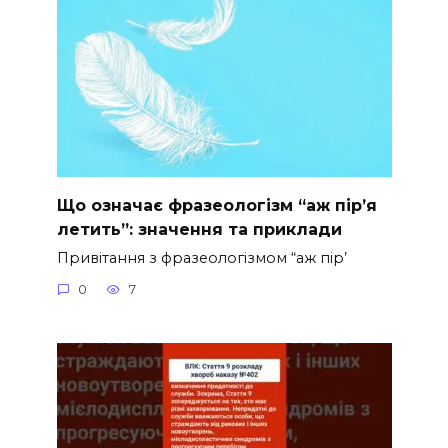
Що означає фразеологізм “аж пір’я
летить”: значення та приклади
Привітання з фразеологізмом “аж пір’
0
7