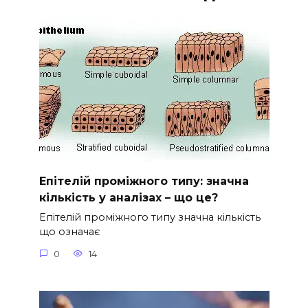
Епітелій проміжного типу: значна
кількість у аналізах – що це?
Епітелій проміжного типу значна кількість
що означає
0
14