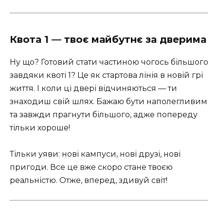
Квота 1 — твоє майбутнє за дверима
Ну що? Готовий стати частиною чогось більшого
завдяки квоті 1? Це як стартова лінія в новій грі
життя. І коли ці двері відчиняються — ти
знаходиш свій шлях. Бажаю бути наполегливим
та завжди прагнути більшого, адже попереду
тільки хороше!
Тільки уяви: нові кампуси, нові друзі, нові
пригоди. Все це вже скоро стане твоєю
реальністю. Отже, вперед, здивуй світ!