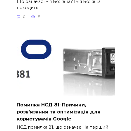
Що означає ім’я Божена? Ім’я Божена
походить
0
8
Помилка НСД 81: Причини,
розв’язання та оптимізація для
користувачів Google
НСД помилка 81, що означає На перший