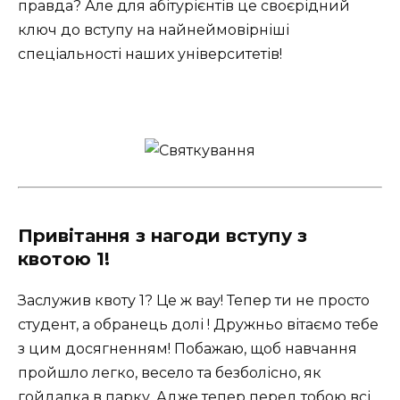
правда? Але для абітурієнтів це своєрідний
ключ до вступу на найнеймовірніші
спеціальності наших університетів!
Привітання з нагоди вступу з
квотою 1!
Заслужив квоту 1? Це ж вау! Тепер ти не просто
студент, а обранець долі ! Дружньо вітаємо тебе
з цим досягненням! Побажаю, щоб навчання
пройшло легко, весело та безболісно, як
гойдалка в парку. Адже тепер перед тобою всі