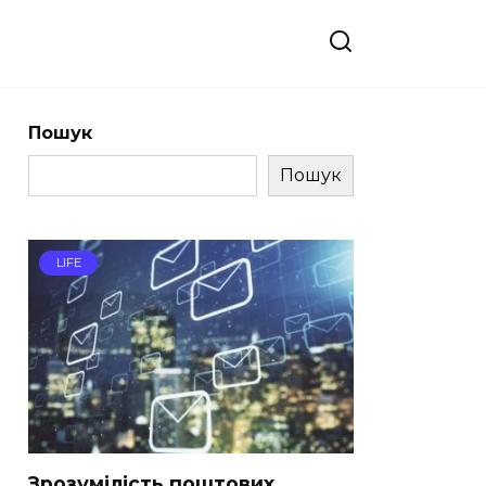
Пошук
Пошук
LIFE
Зрозумілість поштових