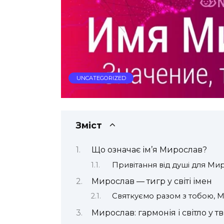
UNCATEGORIZED
Зміст
Що означає ім’я Мирослав?
Привітання від душі для Ми
Мирослав — тигр у світі імен
Святкуємо разом з тобою, 
Мирослав: гармонія і світло у т