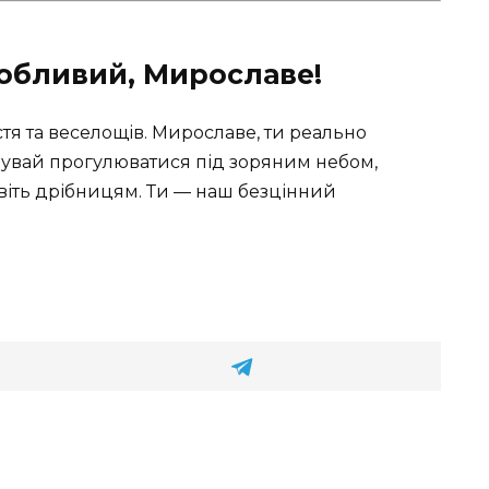
собливий, Мирославе!
стя та веселощів. Мирославе, ти реально
бувай прогулюватися під зоряним небом,
авіть дрібницям. Ти — наш безцінний