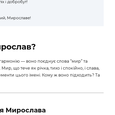
х і добробут!
вий, Мирославе!
ирослав?
 гармонію — воно поєднує слова “мир” та
 Мир, що тече як річка, тихо і спокійно, і слава,
ементи цього імені. Кому ж воно підходить? Та
ля Мирослава