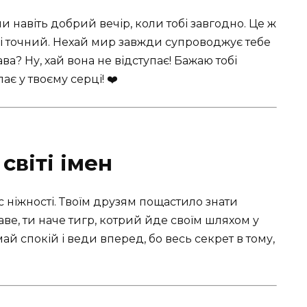
навіть добрий вечір, коли тобі завгодно. Це ж
й і точний. Нехай мир завжди супроводжує тебе
ава? Ну, хай вона не відступає! Бажаю тобі
ає у твоєму серці! ❤️
світі імен
ас ніжності. Твоїм друзям пощастило знати
ве, ти наче тигр, котрий йде своїм шляхом у
й спокій і веди вперед, бо весь секрет в тому,