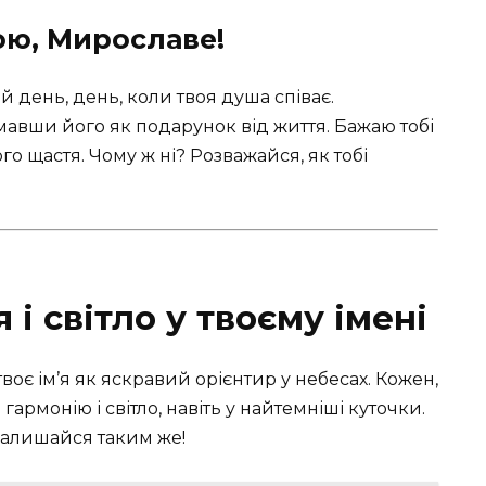
ою, Мирославе!
ій день, день, коли твоя душа співає.
вши його як подарунок від життя. Бажаю тобі
 щастя. Чому ж ні? Розважайся, як тобі
і світло у твоєму імені
воє ім’я як яскравий орієнтир у небесах. Кожен,
гармонію і світло, навіть у найтемніші куточки.
Залишайся таким же!