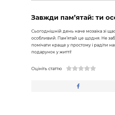
Завжди пам’ятай: ти о
Сьогоднішній день наче мозаїка зі ща
особливий. Пам’ятай це щодня. Не за
помічати краще у простому і радіти н
подарунок у житті!
Оцініть статтю