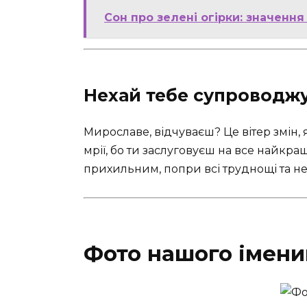
Сон про зелені огірки: значенн
Нехай тебе супроводжує
Мирославе, відчуваєш? Це вітер змін, 
мрії, бо ти заслуговуєш на все найкраще
прихильним, попри всі труднощі та н
Фото нашого імен