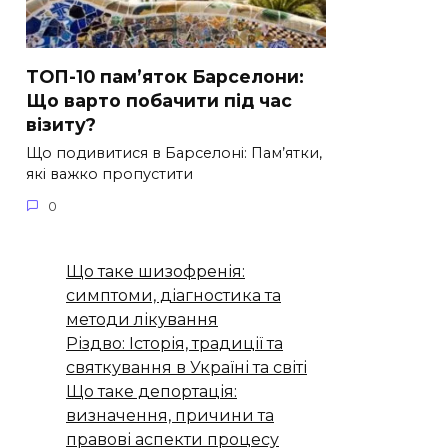
ТОП-10 пам’яток Барселони:
Що варто побачити під час
візиту?
Що подивитися в Барселоні: Пам’ятки,
які важко пропустити
0
Що таке шизофренія:
симптоми, діагностика та
методи лікування
Різдво: Історія, традиції та
святкування в Україні та світі
Що таке депортація:
визначення, причини та
правові аспекти процесу