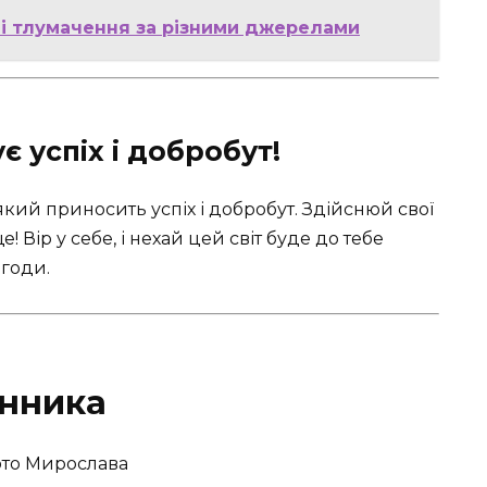
я і тлумачення за різними джерелами
 успіх і добробут!
який приносить успіх і добробут. Здійснюй свої
! Вір у себе, і нехай цей світ буде до тебе
егоди.
инника