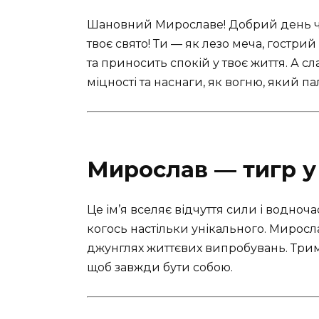
Шановний Мирославе! Добрий день чи 
твоє свято! Ти — як лезо меча, гостри
та приносить спокій у твоє життя. А сл
міцності та наснаги, як вогню, який пал
Мирослав — тигр у 
Це ім’я вселяє відчуття сили і водноч
когось настільки унікального. Миросла
джунглях життєвих випробувань. Трима
щоб завжди бути собою.