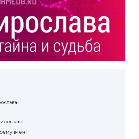
рослава
Мирославе!
воєму імені