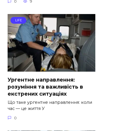
0
9
LIFE
Ургентне направлення:
розуміння та важливість в
екстрених ситуаціях
Що таке ургентне направлення: коли
час — це життя У
0