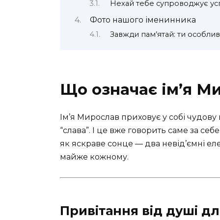
Нехай тебе супроводжує успі
Фото нашого іменинника
Завжди пам’ятай: ти особли
Що означає ім’я М
Ім’я Мирослав приховує у собі чудову
“слава”. І це вже говорить саме за себе.
як яскраве сонце — два невід’ємні ел
майже кожному.
Привітання від душі д