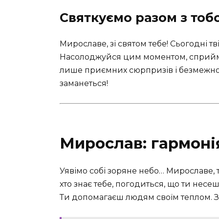
Святкуємо разом з тоб
Мирославе, зі святом тебе! Сьогодні тв
Насолоджуйся цим моментом, сприйма
лише приємних сюрпризів і безмежного
заманеться!
Мирослав: гармонія 
Уявімо собі зоряне небо… Мирославе, т
хто знає тебе, погодиться, що ти несеш 
Ти допомагаєш людям своїм теплом. 