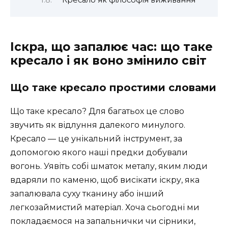
Кресало як філософія виживання
Іскра, що запалює час: що таке
кресало і як воно змінило світ
Що таке кресало простими словами
Що таке кресало? Для багатьох це слово
звучить як відлуння далекого минулого.
Кресало — це унікальний інструмент, за
допомогою якого наші предки добували
вогонь. Уявіть собі шматок металу, яким люди
вдаряли по каменю, щоб висікати іскру, яка
запалювала суху тканину або інший
легкозаймистий матеріал. Хоча сьогодні ми
покладаємося на запальнички чи сірники,