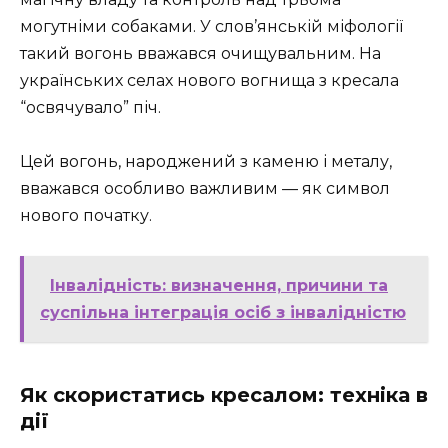
могутніми собаками. У слов’янській міфології
такий вогонь вважався очищувальним. На
українських селах нового вогнища з кресала
“освячувало” піч.
Цей вогонь, народжений з каменю і металу,
вважався особливо важливим — як символ
нового початку.
Інвалідність: визначення, причини та
суспільна інтеграція осіб з інвалідністю
Як скористатись кресалом: техніка в
дії