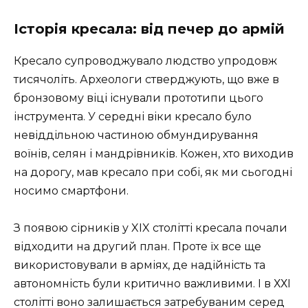
Історія кресала: від печер до армій
Кресало супроводжувало людство упродовж
тисячоліть. Археологи стверджують, що вже в
бронзовому віці існували прототипи цього
інструмента. У середні віки кресало було
невіддільною частиною обмундирування
воїнів, селян і мандрівників. Кожен, хто виходив
на дорогу, мав кресало при собі, як ми сьогодні
носимо смартфони.
З появою сірників у XIX столітті кресала почали
відходити на другий план. Проте їх все ще
використовували в арміях, де надійність та
автономність були критично важливими. І в ХХІ
столітті воно залишається затребуваним серед