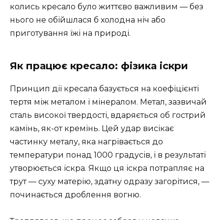
колись кресало було життєво важливим — без
нього не обійшлася б холодна ніч або
приготування їжі на природі.
Як працює кресало: фізика іскри
Принцип дії кресала базується на коефіцієнті
тертя між металом і мінералом. Метал, зазвичай
сталь високої твердості, вдаряється об гострий
камінь, як-от кремінь. Цей удар висікає
частинку металу, яка нагрівається до
температури понад 1000 градусів, і в результаті
утворюється іскра. Якщо ця іскра потрапляє на
трут — суху матерію, здатну одразу загорітися, —
починається дроблення вогню.