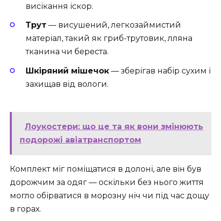
висікання іскор.
Трут
— висушений, легкозаймистий
матеріал, такий як гриб-трутовик, лляна
тканина чи береста.
Шкіряний мішечок
— зберігав набір сухим і
захищав від вологи.
Лоукостери: що це та як вони змінюють
подорожі авіатранспортом
Комплект міг поміщатися в долоні, але він був
дорожчим за одяг — оскільки без нього життя
могло обірватися в морозну ніч чи під час дощу
в горах.