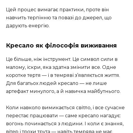
Цей процес вимагає практики, проте він
навчить терпінню та повазі до джерел, що
дарують енергію.
Кресало як філософія виживання
Це більше, ніж інструмент. Це символ сили в
малому, іскри, яка здатна змінити все. Одне
коротке тертя — і в темряві з’являється життя.
Для багатьох людей кресало — не лише
артефакт минулого, а й навичка майбутнього.
Коли навколо вимикається світло, і все сучасне
перестає працювати — саме кресало нагадує:
вогонь починається з людини. І коли є знання,
вітер і трохи трута — навіть темрява не має