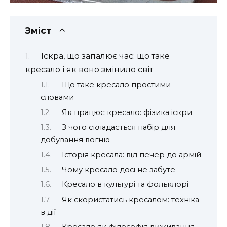
Зміст
Іскра, що запалює час: що таке
кресало і як воно змінило світ
Що таке кресало простими
словами
Як працює кресало: фізика іскри
З чого складається набір для
добування вогню
Історія кресала: від печер до армій
Чому кресало досі не забуте
Кресало в культурі та фольклорі
Як скористатись кресалом: техніка
в дії