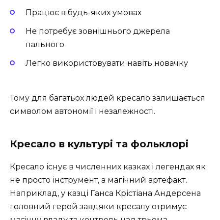
Працює в будь-яких умовах
Не потребує зовнішнього джерела
пального
Легко використовувати навіть новачку
Тому для багатьох людей кресало залишається
символом автономії і незалежності.
Кресало в культурі та фольклорі
Кресало існує в численних казках і легендах як
не просто інструмент, а магічний артефакт.
Наприклад, у казці Ганса Крістіана Андерсена
головний герой завдяки кресалу отримує
магічну владу та контроль над трьома