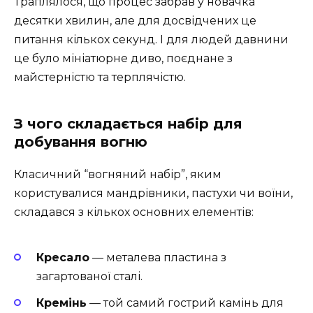
Траплялося, що процес забрав у новачка
десятки хвилин, але для досвідчених це
питання кількох секунд. І для людей давнини
це було мініатюрне диво, поєднане з
майстерністю та терплячістю.
З чого складається набір для
добування вогню
Класичний “вогняний набір”, яким
користувалися мандрівники, пастухи чи воїни,
складався з кількох основних елементів:
Кресало
— металева пластина з
загартованої сталі.
Кремінь
— той самий гострий камінь для