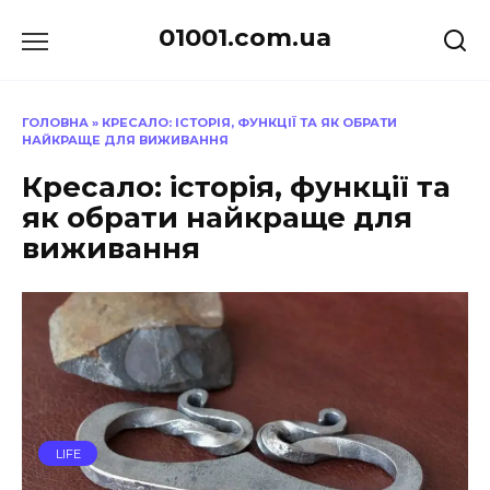
Перейти
01001.com.ua
до
вмісту
ГОЛОВНА
»
КРЕСАЛО: ІСТОРІЯ, ФУНКЦІЇ ТА ЯК ОБРАТИ
НАЙКРАЩЕ ДЛЯ ВИЖИВАННЯ
Кресало: історія, функції та
як обрати найкраще для
виживання
LIFE