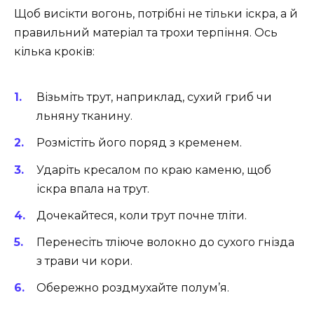
Щоб висікти вогонь, потрібні не тільки іскра, а й
правильний матеріал та трохи терпіння. Ось
кілька кроків:
Візьміть трут, наприклад, сухий гриб чи
льняну тканину.
Розмістіть його поряд з кременем.
Ударіть кресалом по краю каменю, щоб
іскра впала на трут.
Дочекайтеся, коли трут почне тліти.
Перенесіть тліюче волокно до сухого гнізда
з трави чи кори.
Обережно роздмухайте полум’я.