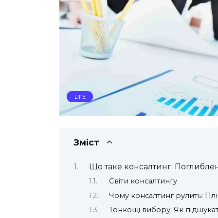
LIFE
Зміст
Що таке консалтинг: Поглибле
Світи консалтингу
Чому консалтинг рулить: Плю
Тонкощі вибору: Як підшукат