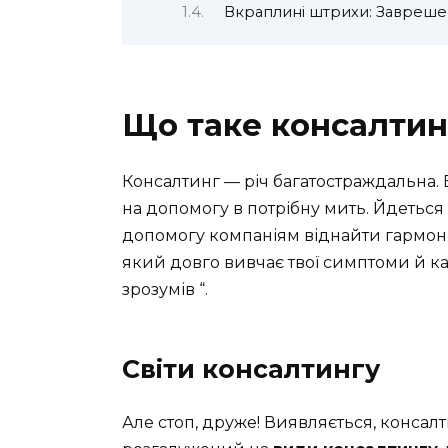
Вкраплині штрихи: Завреше
Що таке консалтин
Консалтинг — річ багатостраждальна.
на допомогу в потрібну мить. Йдеться
допомогу компаніям віднайти гармонію
який довго вивчає твої симптоми й каже:
зрозумів “.
Світи консалтингу
Але стоп, друже! Виявляється, консалт