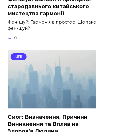
стародавнього китайського
мистецтва гармонії
Фен-шуй: Гармонія в просторі Що таке
фен-шуй?
0
LIFE
Смог: Визначення, Причини
Виникнення та Вплив на
Здоров’я Людини