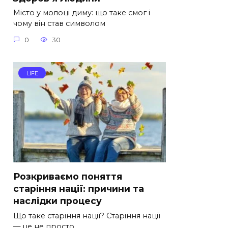
Місто у молоці диму: що таке смог і
чому він став символом
0
30
LIFE
Розкриваємо поняття
старіння нації: причини та
наслідки процесу
Що таке старіння нації? Старіння нації
— це не просто