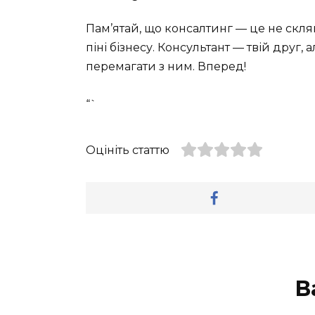
Пам’ятай, що консалтинг — це не скля
піні бізнесу. Консультант — твій друг,
перемагати з ним. Вперед!
“`
Оцініть статтю
В