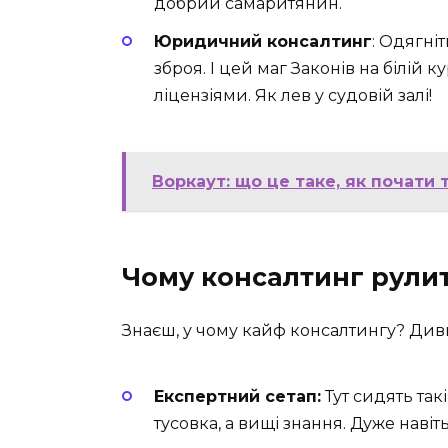
добрий самаритянин.
Юридичний консалтинг
: Одягні
зброя. І цей маг Законів на білій
ліцензіями. Як лев у судовій залі!
Воркаут: що це таке, як почати
Чому консалтинг рулит
Знаєш, у чому кайф консалтингу? Див
Експертний сетап:
Тут сидять так
тусовка, а вищі знання. Дуже навіть