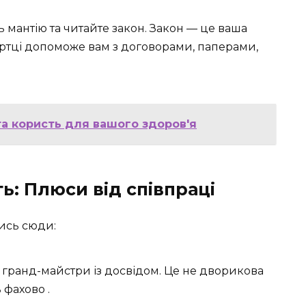
ть мантію та читайте закон. Закон — це ваша
 куртці допоможе вам з договорами, паперами,
 та користь для вашого здоров'я
ь: Плюси від співпраці
ись сюди:
і гранд-майстри із досвідом. Це не дворикова
 фахово .