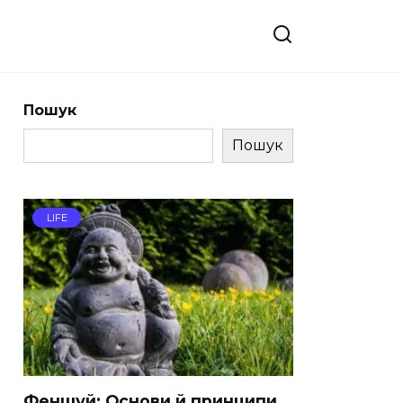
Пошук
Пошук
LIFE
Феншуй: Основи й принципи