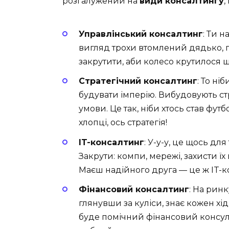
розгалужений на
види консалтингу
,
Управлінський консалтинг
: Ти 
вигляд трохи втомлений дядько, го
закрутити, аби колесо крутилося ш
Стратегічний консалтинг
: То ні
будувати імперію. Вибудовують стр
умови. Це так, ніби хтось став фут
хлопці, ось стратегія!
IT-консалтинг
: У-у-у, це щось дл
Закрути: компи, мережі, захисти ї
Маєш надійного друга — це ж IT-к
Фінансовий консалтинг
: На ринку
глянувши за куліси, знає кожен хі
буде помічний фінансовий консуль