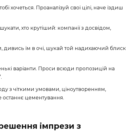
тобі хочеться. Проаналізуй свої цілі, наче їздиш
 шукати, хто крутіший: компанії з досвідом,
, дивись їм в очі, шукай той надихаючий блиск
нькі варіанти. Проси всюди пропозицій на
.
оду з чіткими умовами, ціноутворенням,
е останнє цементування.
решення імпрези з