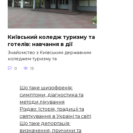
Київський коледж туризму та
готелів: навчання в дії
Знайомство з Київським державним
коледжем туризму та
0
13
Що таке шизофренія:
симптоми, діагностика та
методи лікування
Різдво: Історія, традиції та
святкування в Україні та світі
Що таке депортація:
визначення, причини та