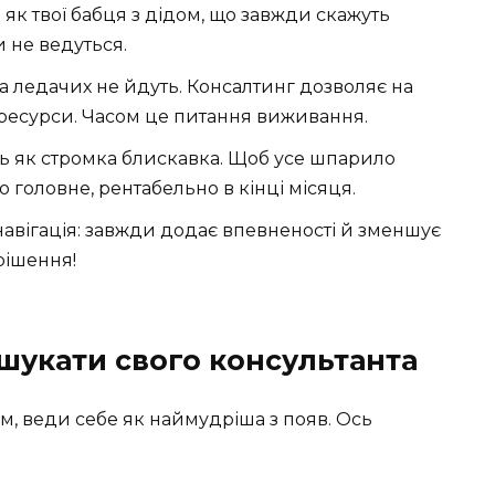
як твої бабця з дідом, що завжди скажуть
и не ведуться.
а ледачих не йдуть. Консалтинг дозволяє на
і ресурси. Часом це питання виживання.
ь як стромка блискавка. Щоб усе шпарило
 головне, рентабельно в кінці місяця.
авігація: завжди додає впевненості й зменшує
рішення!
дшукати свого консультанта
м, веди себе як наймудріша з появ. Ось