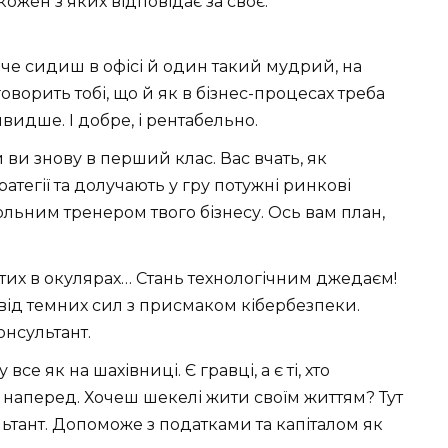
 кожен з яких відповідає за своє.
наче сидиш в офісі й один такий мудрий, на
ворить тобі, що й як в бізнес-процесах треба
видше. І добре, і рентабельно.
би ви знову в перший клас. Вас вчать, як
атегії та долучають у гру потужні ринкові
больним тренером твого бізнесу. Ось вам план,
я тих в окулярах… Стань технологічним джедаєм!
х від темних сил з присмаком кібербезпеки.
онсультант.
 все як на шахівниці. Є гравці, а є ті, хто
д наперед. Хочеш шекелі жити своїм життям? Тут
тант. Допоможе з податками та капіталом як