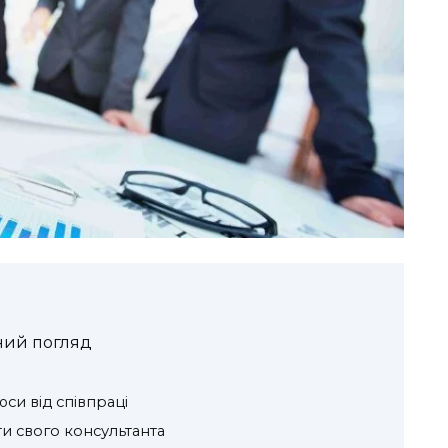
ний погляд
си від співпраці
и свого консультанта