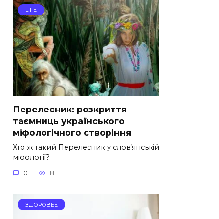
LIFE
Перелесник: розкриття
таємниць українського
міфологічного створіння
Хто ж такий Перелесник у слов’янській
міфології?
0
8
ЗДОРОВЬЕ