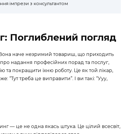
ння імпрези з консультантом
г: Поглиблений погляд
 Вона наче незримий товариш, що приходить
 про надання професійних порад та послуг,
 та покращити їхню роботу. Це як той лікар,
 “Тут треба це виправити”. І ви такі: “Ууу,
инг — це не одна якась штука. Це цілий всесвіт,