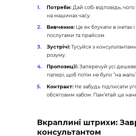
Потреби:
Дай собі відповідь, чого 
на машинах часу.
Вивчення:
Це як блукати в інетах і
послугами та прайсом.
Зустрічі:
Тусуйся з консультантами
розуму.
Пропозиції:
Заперечуй усі дешеве
папері, щоб потім не було “на жаль”
Контракт:
Не забудь підписати уг
обсяговим хабом. Пам’ятай це нач
Вкраплині штрихи: Зав
консультантом