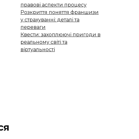
правові аспекти процесу
Розкриття поняття франшизи
у страхуванні: деталі та
переваги
Квести: захоплюючі пригоди в
реальному світі та
віртуальності
ся