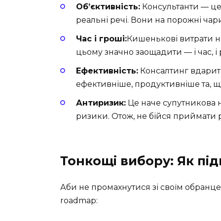
Об’єктивність:
Консультанти — це 
реальні речі. Вони на порожні чар
Час і гроші:
Кишенькові витрати н
цьому значно заощадити — і час, 
Ефективність:
Консалтинг вдарит
ефективніше, продуктивніше та, що
Антиризик:
Це наче супутникова н
ризики. Отож, не бійся приймати 
Тонкощі вибору: Як пі
Аби не промахнутися зі своїм обранце
roadmap: