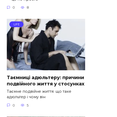
0
8
LIFE
Таємниці адюльтеру: причини
подвійного життя у стосунках
Таємне подвійне життя: що таке
адюльтер і чому він
0
5