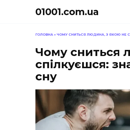
Перейти
01001.com.ua
до
вмісту
ГОЛОВНА
»
ЧОМУ СНИТЬСЯ ЛЮДИНА, З ЯКОЮ НЕ С
Чому сниться л
спілкуєшся: зн
сну