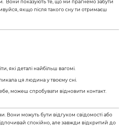
. ️ Вони показують те, що ми прагнемо забути
дивуйся, якщо після такого сну ти отримаєш
и, які деталі найбільш вагомі.
ликала ця людина у твоєму сні.
бе, можеш спробувати відновити контакт.
ви. Вони можуть бути відгуком свідомості або
ідпочивай спокійно, але завжди відкритий до