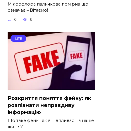
Мікрофлора паличкова помірна що
означає – Вітаємо!
0
6
LIFE
Розкриття поняття фейку: як
розпізнати неправдиву
інформацію
Що таке фейк і як він впливає на наше
життя?