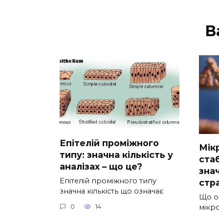
В
Епітелій проміжного
Мік
типу: значна кількість у
ста
аналізах – що це?
зна
Епітелій проміжного типу
стра
значна кількість що означає
Що о
мікро
0
14