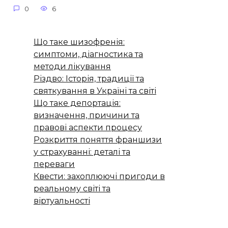
0
6
Що таке шизофренія:
симптоми, діагностика та
методи лікування
Різдво: Історія, традиції та
святкування в Україні та світі
Що таке депортація:
визначення, причини та
правові аспекти процесу
Розкриття поняття франшизи
у страхуванні: деталі та
переваги
Квести: захоплюючі пригоди в
реальному світі та
віртуальності