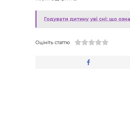
Годувати дитину уві сні: що озн
Оцініть статтю