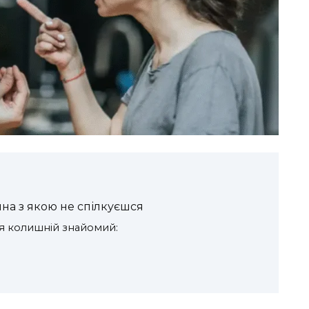
на з якою не спілкуєшся
я колишній знайомий: