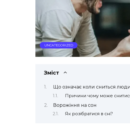
UNCATEGORIZED
Зміст
Що означає коли сниться люди
Причини чому може снитис
Ворожіння на сон
Як розібратися в сні?