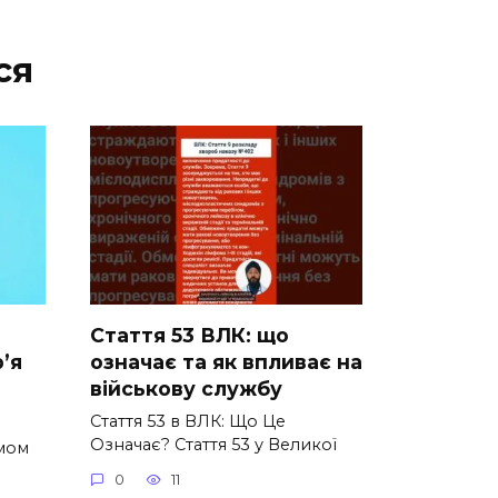
ся
Стаття 53 ВЛК: що
’я
означає та як впливає на
а
військову службу
Стаття 53 в ВЛК: Що Це
Означає? Стаття 53 у Великої
змом
0
11