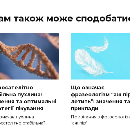
ам також може сподобати
росателітно
Що означає
більна пухлина:
фразеологізм “аж пір
чення та оптимальні
летить”: значення т
тегії лікування
приклади
значає пухлина
Привітання з фразеологі
сателітно стабільна?
“аж пір’