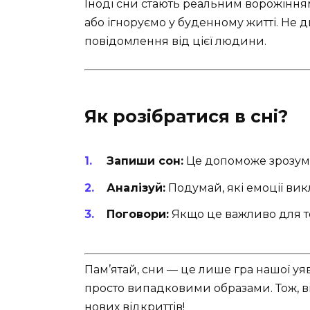
Іноді сни стають реальним ворожінням
або ігноруємо у буденному житті. Не 
повідомлення від цієї людини.
Як розібратися в сні?
Запиши сон:
Це допоможе зрозуміт
Аналізуй:
Подумай, які емоції вик
Поговори:
Якщо це важливо для те
Пам’ятай, сни — це лише гра нашої уя
просто випадковими образами. Тож, в
нових відкриттів!