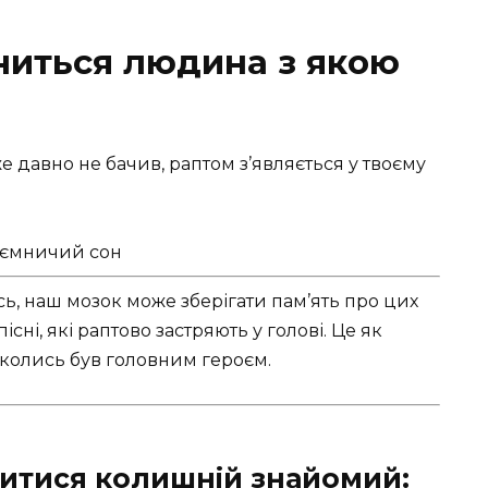
ниться людина з якою
е давно не бачив, раптом з’являється у твоєму
сь, наш мозок може зберігати пам’ять про цих
сні, які раптово застряють у голові. Це як
и колись був головним героєм.
итися колишній знайомий: