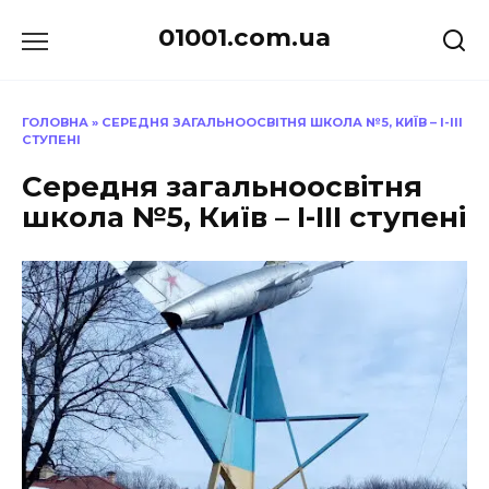
Перейти
01001.com.ua
до
вмісту
ГОЛОВНА
»
СЕРЕДНЯ ЗАГАЛЬНООСВІТНЯ ШКОЛА №5, КИЇВ – І-ІІІ
СТУПЕНІ
Середня загальноосвітня
школа №5, Київ – І-ІІІ ступені