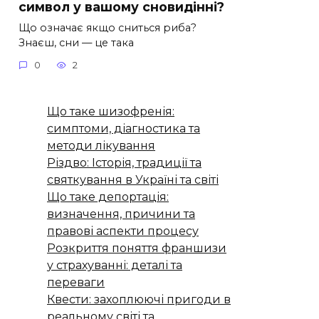
символ у вашому сновидінні?
Що означає якщо сниться риба?
Знаєш, сни — це така
0
2
Що таке шизофренія:
симптоми, діагностика та
методи лікування
Різдво: Історія, традиції та
святкування в Україні та світі
Що таке депортація:
визначення, причини та
правові аспекти процесу
Розкриття поняття франшизи
у страхуванні: деталі та
переваги
Квести: захоплюючі пригоди в
реальному світі та