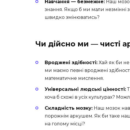
Навчання — безмежне:
Наш мозок
знання. Якщо б ми мали незмінні з
швидко змінюватись?
Чи дійсно ми — чисті 
Вроджені здібності:
Хай як би не
ми маємо певні вроджені здібност
математичне мислення.
Універсальні людські цінності:
Т
хоча б схожі в усіх культурах? Мо
Складність мозку:
Наш мозок нав
порожнім аркушем. Як би таке наш
на голому місці?