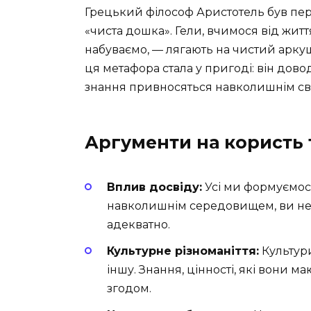
Грецький філософ Аристотель був пер
«чиста дошка». Гели, вчимося від життя,
набуваємо, — лягають на чистий аркуш
ця метафора стала у пригоді: він дов
знання привносяться навколишнім сві
Аргументи на користь т
Вплив досвіду:
Усі ми формуємося
навколишнім середовищем, ви не 
адекватно.
Культурне різноманіття:
Культури
іншу. Знання, цінності, які вони ма
згодом.