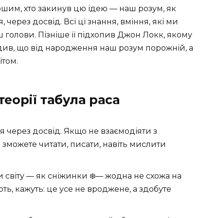
шим, хто закинув цю ідею — наш розум, як
 через досвід. Всі ці знання, вміння, які ми
 голови. Пізніше її підхопив Джон Локк, якому
одив, що від народження наш розум порожній, а
том.
еорії табула раса
 через досвід. Якщо не взаємодіяти з
зможете читати, писати, навіть мислити
 світу — як сніжинки ❄️— жодна не схожа на
ють, кажуть: це усе не вроджене, а здобуте