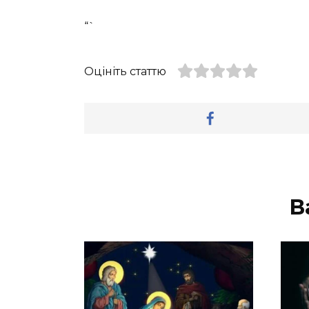
“`
Оцініть статтю
В