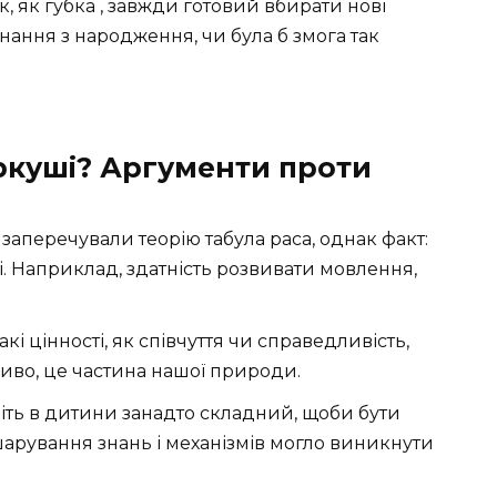
, як губка , завжди готовий вбирати нові
нання з народження, чи була б змога так
аркуші? Аргументи проти
 заперечували теорію табула раса, однак факт:
і. Наприклад, здатність розвивати мовлення,
акі цінності, як співчуття чи справедливість,
жливо, це частина нашої природи.
іть в дитини занадто складний, щоби бути
арування знань і механізмів могло виникнути