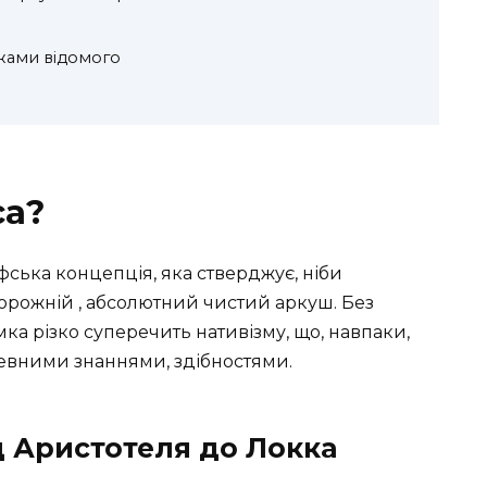
ежами відомого
са?
фська концепція, яка стверджує, ніби
рожній , абсолютний чистий аркуш. Без
ка різко суперечить нативізму, що, навпаки,
евними знаннями, здібностями.
д Аристотеля до Локка