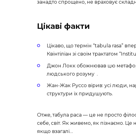
занадто спрощено, не враховує складн
Цікаві факти
Цікаво, що термін “tabula rasa” 
Квінтіліан зі своїм трактатом “Institu
Джон Локк обожнював цю метафору
людського розуму ‍ .
Жан-Жак Руссо вірив: усі люди, на
структури їх придушують.
Отже, табула раса — це не просто філ
себе, світ. Як живемо, як пізнаємо. Це
якщо взагалі…