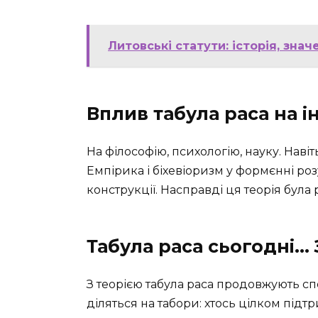
Литовські статути: історія, зна
Вплив табула раса на 
На філософію, психологію, науку. Навіт
Емпірика і біхевіоризм у формєнні роз
конструкції. Насправді ця теорія була
Табула раса сьогодні…
З теорією табула раса продовжують спе
діляться на табори: хтось цілком підт