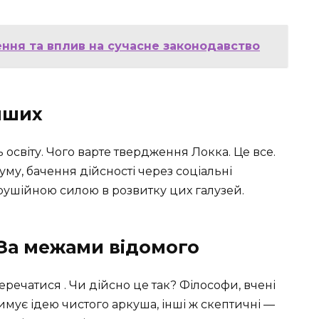
чення та вплив на сучасне законодавство
інших
ь освіту. Чого варте твердження Локка. Це все.
уму, бачення дійсності через соціальні
 рушійною силою в розвитку цих галузей.
 За межами відомого
речатися . Чи дійсно це так? Філософи, вчені
римує ідею чистого аркуша, інші ж скептичні —