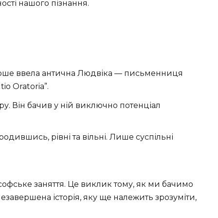
ості нашого пізнання.
вперше ввела антична Людвіка — письменниця
tio Oratoria”.
. Він бачив у ній виключно потенціал
родившись, рівні та вільні. Лише суспільні
ософське заняття. Це виклик тому, як ми бачимо
 незавершена історія, яку ще належить зрозуміти,