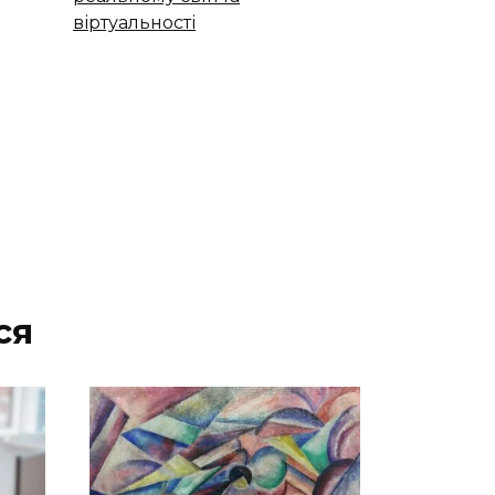
віртуальності
ся