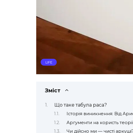
LIFE
Зміст
Що таке табула раса?
Історія виникнення: Від Ари
Аргументи на користь теорії
Чи дійсно ми — чисті аркуш