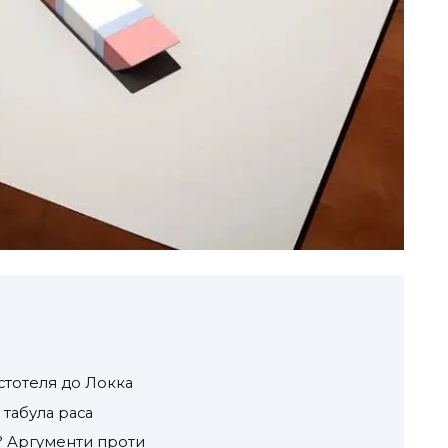
стотеля до Локка
 табула раса
і? Аргументи проти