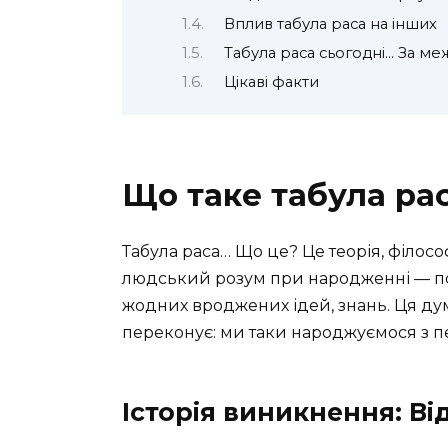
Вплив табула раса на інших
Табула раса сьогодні… За м
Цікаві факти
Що таке табула ра
Табула раса… Що це? Це теорія, філосо
людський розум при народженні — по
жодних вроджених ідей, знань. Ця дум
переконує: ми таки народжуємося з п
Історія виникнення: Ві