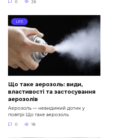
0
26
LIFE
Що таке аерозоль: види,
властивості та застосування
аерозолів
Аерозоль — невидимий дотик у
повітрі Що таке аерозоль
0
18