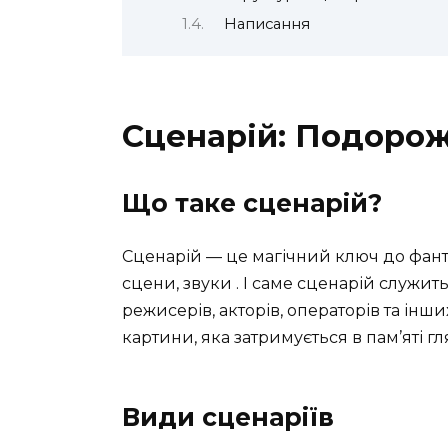
Написання
Сценарій: Подорож 
Що таке сценарій?
Сценарій — це магічний ключ до фантаз
сцени, звуки ️. І саме сценарій служи
режисерів, акторів, операторів та інш
картини, яка затримується в пам’яті гл
Види сценаріїв