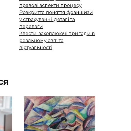
правові аспекти процесу
Розкриття поняття франшизи
у страхуванні: деталі та
переваги
Квести: захоплюючі пригоди в
реальному світі та
віртуальності
ся