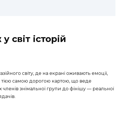
у світ історій
ійного світу, де на екрані оживають емоції,
ть тією самою дорогою картою, що веде
их членів знімальної групи до фінішу — реальної
ядачів.