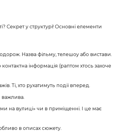
ті? Секрет у структурі! Основні елементи
одорож. Назва фільму, телешоу або вистави.
о контактна інформація (раптом хтось захоче
ів. Ті, хто рухатимуть події вперед.
а важлива.
ми на вулиці» чи в приміщенні. І це має
обливо в описах сюжету.