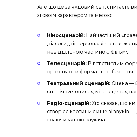
Але що це за чудовий світ, спитаєте ви
зі своїм характером та метою:
Кіносценарій:
Найчастіший «гравец
діалоги, дії персонажів, а також оп
невіддільною частиною фільму.
Телесценарій:
Віват стислим форм
враховуючи формат телебачення, 
Театральний сценарій:
Сцена — й
сценічних описах, мізансценах, на
Радіо-сценарій:
Хто сказав, що ви
створює картини лише зі звуків —
граючи уявою слухача.