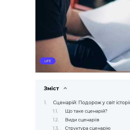
LIFE
Зміст
Сценарій: Подорож у світ істор
Що таке сценарій?
Види сценаріїв
Структура сценарію