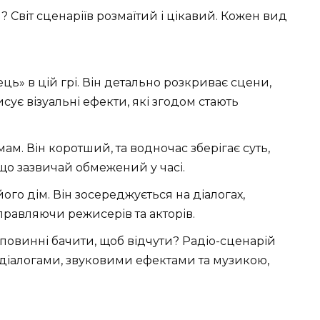
? Світ сценаріїв розмаїтий і цікавий. Кожен вид
ь» в цій грі. Він детально розкриває сцени,
исує візуальні ефекти, які згодом стають
ам. Він коротший, та водночас зберігає суть,
що зазвичай обмежений у часі.
ого дім. Він зосереджується на діалогах,
правляючи режисерів та акторів.
 повинні бачити, щоб відчути? Радіо-сценарій
 діалогами, звуковими ефектами та музикою,