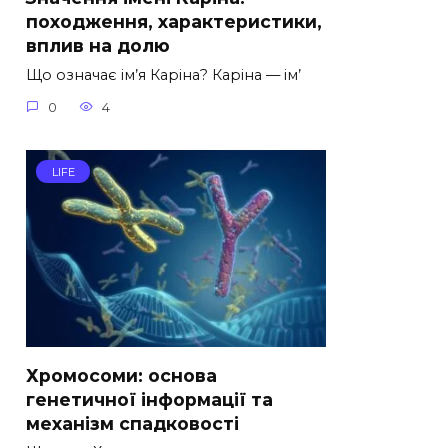
походження, характеристики,
вплив на долю
Що означає ім’я Каріна? Каріна — ім’
0
4
LIFE
Хромосоми: основа
генетичної інформації та
механізм спадковості