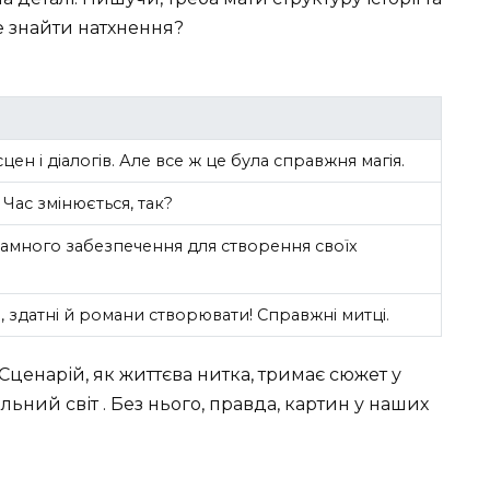
е знайти натхнення?
н і діалогів. Але все ж це була справжня магія.
Час змінюється, так?
рамного забезпечення для створення своїх
н, здатні й романи створювати! Справжні митці.
Сценарій, як життєва нитка, тримає сюжет у
альний світ . Без нього, правда, картин у наших