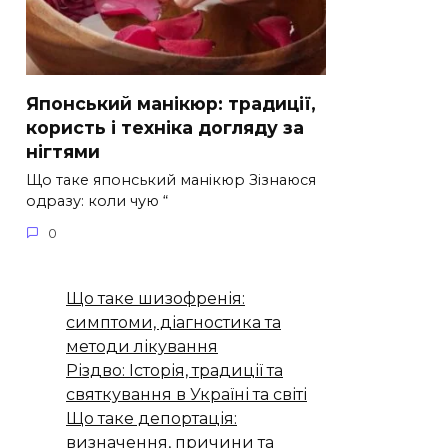
Японський манікюр: традиції,
користь і техніка догляду за
нігтями
Що таке японський манікюр Зізнаюся
одразу: коли чую “
0
Що таке шизофренія:
симптоми, діагностика та
методи лікування
Різдво: Історія, традиції та
святкування в Україні та світі
Що таке депортація:
визначення, причини та