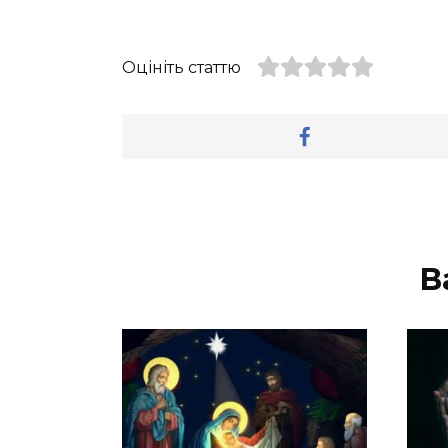
“`
Оцініть статтю
В