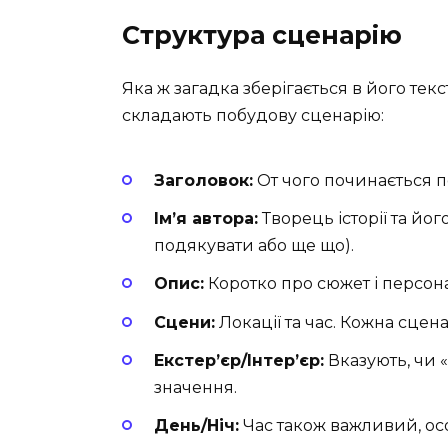
Структура сценарію
Яка ж загадка зберігається в його текс
складають побудову сценарію:
Заголовок:
От чого починається п
Ім’я автора:
Творець історії та йог
подякувати або ще що).
Опис:
Коротко про сюжет і персонаж
Сцени:
Локації та час. Кожна сцен
Екстер’єр/Інтер’єр:
Вказують, чи «
значення.
День/Ніч:
Час також важливий, ос