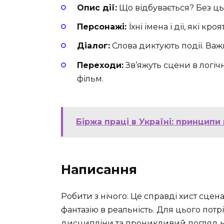
Опис дії:
Що відбувається? Без ць
Персонажі:
Їхні імена і дії, які кр
Діалог:
Слова диктують події. Важ
Переходи:
Зв’яжуть сцени в логіч
фільм.
Біржа праці в Україні: принципи
Написання
Робити з нічого. Це справді хист сце
фантазію в реальність. Для цього потр
дисципліни та проникливий погляд на д