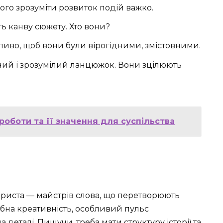
ого зрозуміти розвиток подій важко.
оять канву сюжету. Хто вони?
ливо, щоб вони були вірогідними, змістовними.
ний і зрозумілий ланцюжок. Вони зцілюють
 роботи та її значення для суспільства
нариста — майстрів слова, що перетворюють
ібна креативність, особливий пульс
еталі. Пишучи, треба мати структуру історії та