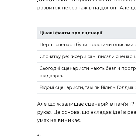
розвиток персонажів на долоні. Але д
Цікаві факти про сценарії
Перші сценарії були простими описами сце
Спочатку режисери самі писали сценарії. 
Сьогодні сценаристи мають безліч прог
шедеврів.
Відомі сценаристи, такі як Вільям Голдма
Але що ж залишає сценарій в пам’яті? 
руках. Це основа, що вкладає ідеї в ре
умах не виникає.