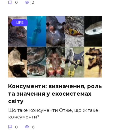
0
2
LIFE
Консументи: визначення, роль
та значення у екосистемах
світу
Що таке консументи Отже, що ж таке
консументи?
0
6