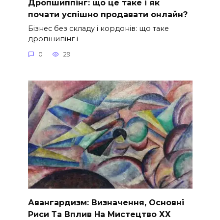
Дропшиппінг: що це таке і як
почати успішно продавати онлайн?
Бізнес без складу і кордонів: що таке
дропшипінг і
0
29
Авангардизм: Визначення, Основні
Риси Та Вплив На Мистецтво ХХ