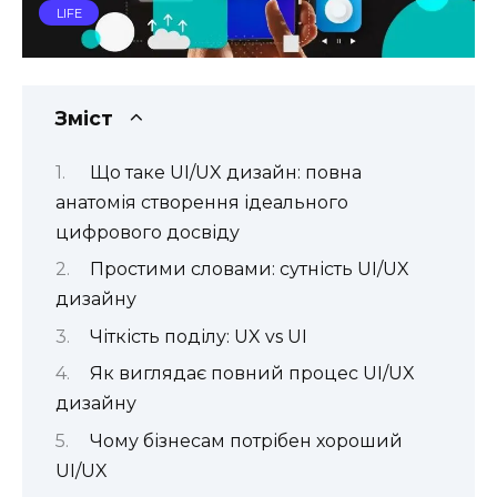
LIFE
Зміст
Що таке UI/UX дизайн: повна
анатомія створення ідеального
цифрового досвіду
Простими словами: сутність UI/UX
дизайну
Чіткість поділу: UX vs UI
Як виглядає повний процес UI/UX
дизайну
Чому бізнесам потрібен хороший
UI/UX