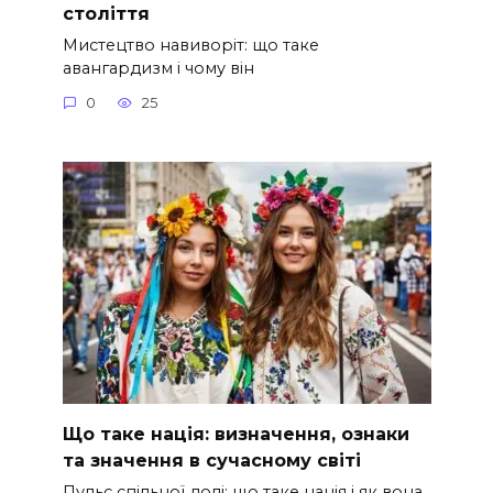
століття
Мистецтво навиворіт: що таке
авангардизм і чому він
0
25
Що таке нація: визначення, ознаки
та значення в сучасному світі
Пульс спільної долі: що таке нація і як вона