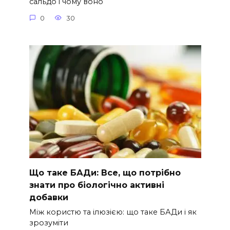
сальдо і чому воно
0
30
Що таке БАДи: Все, що потрібно
знати про біологічно активні
добавки
Між користю та ілюзією: що таке БАДи і як
зрозуміти