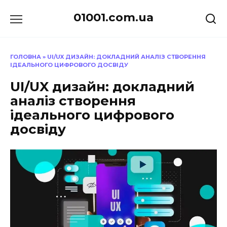
Перейти
01001.com.ua
до
вмісту
ГОЛОВНА
»
UI/UX ДИЗАЙН: ДОКЛАДНИЙ АНАЛІЗ СТВОРЕННЯ
ІДЕАЛЬНОГО ЦИФРОВОГО ДОСВІДУ
UI/UX дизайн: докладний
аналіз створення
ідеального цифрового
досвіду