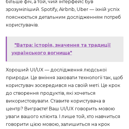
більше фіч, а той, чий інтерфейс був
зрозуміліший. Spotify, Airbnb, Uber — їхній успіх
пояснюється детальним дослідженням потреб
користувачів.
"Ватра: історія, значення та традиції
українського вогнища"
Хороший UI/UX — дослідження людської
природи. Це вміння заховати технології так, щоб
користувач зосередився на своїй меті. Це крок
до створення продуктів, які хочеться
використовувати. Ставите користувача в
центр? Виграєте! Ваш UI/UX говорить мовою
уваги вашого клієнта. І лише той, хто навчиться
говорити цією мовою, залишиться на крок