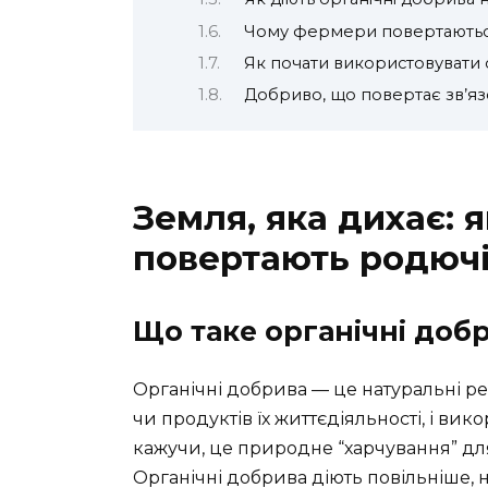
Чому фермери повертаютьс
Як почати використовувати 
Добриво, що повертає зв’яз
Земля, яка дихає: 
повертають родючі
Що таке органічні доб
Органічні добрива — це натуральні ре
чи продуктів їх життєдіяльності, і ви
кажучи, це природне “харчування” для
Органічні добрива діють повільніше, ні