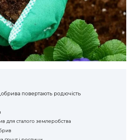
і добрива повертають родючість
в
ив для сталого землеробства
обрив
а ґрунт і рослини