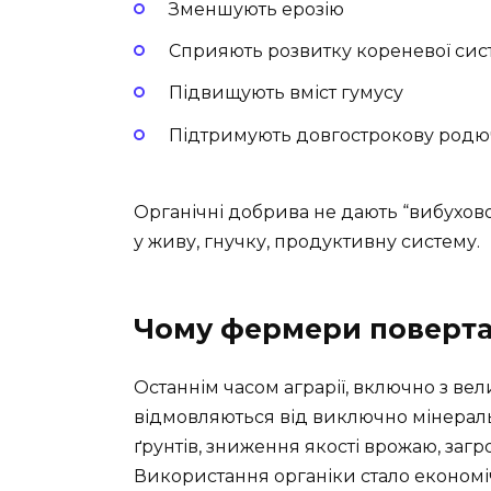
Зменшують ерозію
Сприяють розвитку кореневої си
Підвищують вміст гумусу
Підтримують довгострокову родю
Органічні добрива не дають “вибухово
у живу, гнучку, продуктивну систему.
Чому фермери поверта
Останнім часом аграрії, включно з в
відмовляються від виключно мінерал
ґрунтів, зниження якості врожаю, загр
Використання органіки стало економі