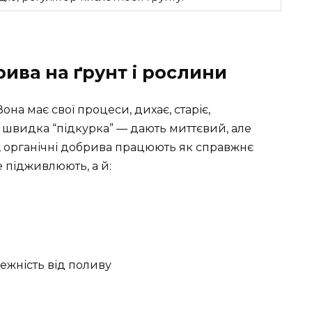
рива на ґрунт і рослини
она має свої процеси, дихає, старіє,
к швидка “підкурка” — дають миттєвий, але
ь, органічні добрива працюють як справжнє
 підживлюють, а й:
ежність від поливу
ь