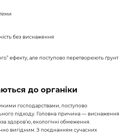
стеми
чість без виснаження
го” ефекту, але поступово перетворюють ґрунт
ються до органіки
еликими господарствами, поступово
ьного підходу. Головна причина — виснаження
оза здоров’ю, екологічні обмеження.
чно вигідним. З поєднанням сучасних