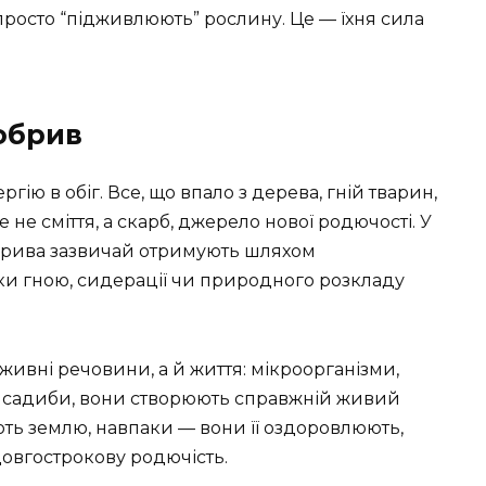
 просто “підживлюють” рослину. Це — їхня сила
обрив
ію в обіг. Все, що впало з дерева, гній тварин,
 не сміття, а скарб, джерело нової родючості. У
обрива зазвичай отримують шляхом
ки гною, сидерації чи природного розкладу
живні речовини, а й життя: мікроорганізми,
ці садиби, вони створюють справжній живий
ють землю, навпаки — вони її оздоровлюють,
довгострокову родючість.