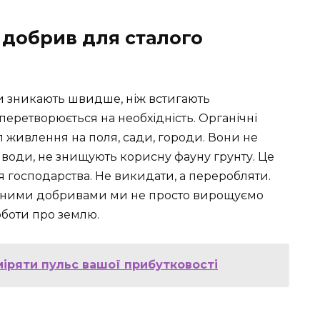
 добрив для сталого
си зникають швидше, ніж встигають
перетворюється на необхідність. Органічні
живлення на поля, сади, городи. Вони не
 води, не знищують корисну фауну грунту. Це
 господарства. Не викидати, а переробляти.
нічними добривами ми не просто вирощуємо
боти про землю.
міряти пульс вашої прибутковості