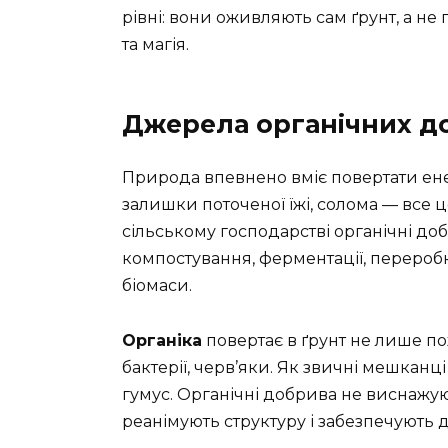
рівні: вони оживляють сам ґрунт, а не
та магія.
Джерела органічних д
Природа впевнено вміє повертати енерг
залишки поточеної їжі, солома — все це
сільському господарстві органічні д
компостування, ферментації, перероб
біомаси.
Органіка
повертає в ґрунт не лише по
бактерії, черв’яки. Як звичні мешкан
гумус. Органічні добрива не виснажу
реанімують структуру і забезпечують 