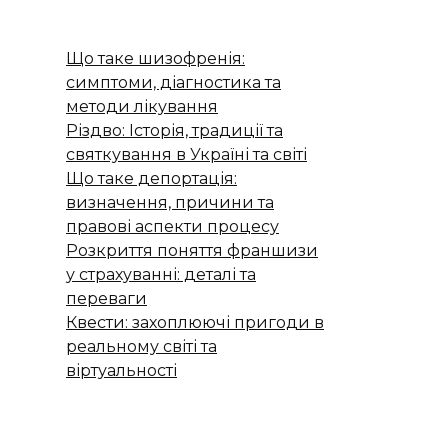
Що таке шизофренія:
симптоми, діагностика та
методи лікування
Різдво: Історія, традиції та
святкування в Україні та світі
Що таке депортація:
визначення, причини та
правові аспекти процесу
Розкриття поняття франшизи
у страхуванні: деталі та
переваги
Квести: захоплюючі пригоди в
реальному світі та
віртуальності