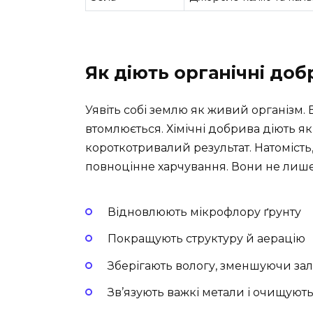
Як діють органічні доб
Уявіть собі землю як живий організм. В
втомлюється. Хімічні добрива діють я
короткотривалий результат. Натоміст
повноцінне харчування. Вони не лише
Відновлюють мікрофлору ґрунту
Покращують структуру й аерацію
Зберігають вологу, зменшуючи зал
Зв’язують важкі метали і очищуют