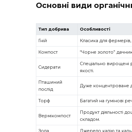
Основні види органічн
Тип добрива
Особливості
Гній
Класика для фермерів, 
Компост
“Чорне золото” дачникі
Спеціально вирощені 
Сидерати
якості.
Пташиний
Дуже концентроване д
послід
Торф
Багатий на гумінові р
Продукт діяльності дощ
Вермікомпост
складом.
Зола
Джерело калію та кальц