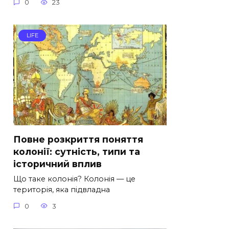
0
23
LIFE
Повне розкриття поняття
колонії: сутність, типи та
історичний вплив
Що таке колонія? Колонія — це
територія, яка підвладна
0
3