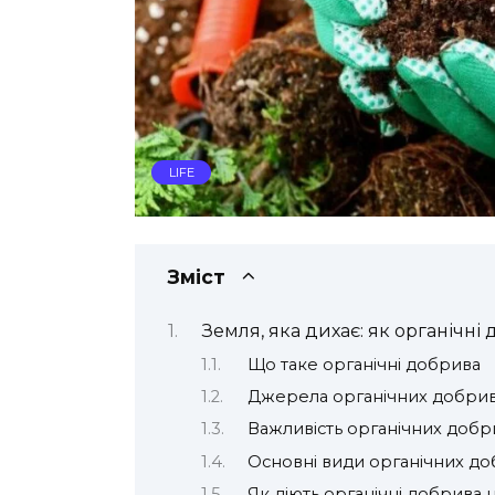
LIFE
Зміст
Земля, яка дихає: як органічн
Що таке органічні добрива
Джерела органічних добри
Важливість органічних добр
Основні види органічних д
Як діють органічні добрива н