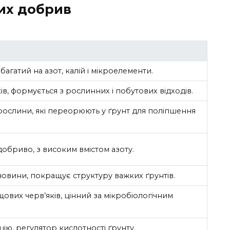
их добрив
багатий на азот, калій і мікроелементи.
в, формується з рослинних і побутових відходів.
рослини, які переорюють у ґрунт для поліпшення
обриво, з високим вмістом азоту.
ечовини, покращує структуру важких ґрунтів.
ових черв’яків, цінний за мікробіологічним
ію, регулятор кислотності ґрунту.