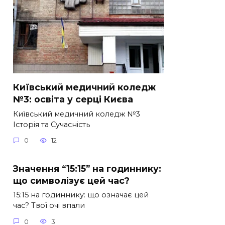
Київський медичний коледж
№3: освіта у серці Києва
Київський медичний коледж №3
Історія та Сучасність
0
12
Значення “15:15” на годиннику:
що символізує цей час?
15:15 на годиннику: що означає цей
час? Твої очі впали
0
3