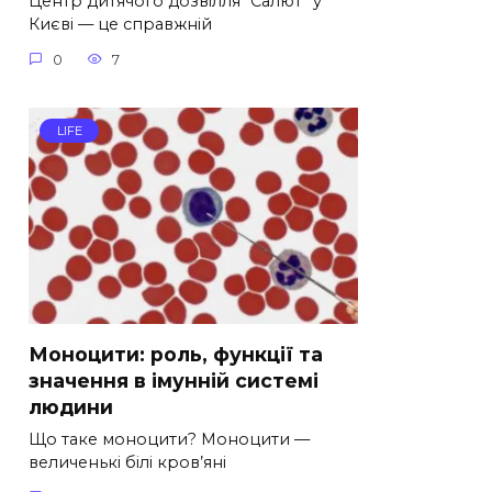
Центр дитячого дозвілля “Салют” у
Києві — це справжній
0
7
LIFE
Моноцити: роль, функції та
значення в імунній системі
людини
Що таке моноцити? Моноцити —
величенькі білі кров’яні