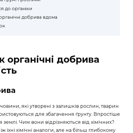
я до органіки
органічні добрива вдома
ок
як органічні добрива
сть
рива
човини, які утворені з залишків рослин, тварин
користовуються для збагачення ґрунту. Впростіше
 землі. Чим вони відрізняються від хімічних?
ж їхні хімічні аналоги, але на більш глибокому