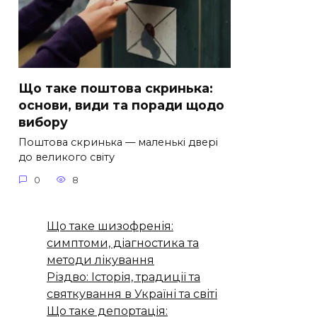
Що таке поштова скринька:
основи, види та поради щодо
вибору
Поштова скринька — маленькі двері
до великого світу
0
8
Що таке шизофренія:
симптоми, діагностика та
методи лікування
Різдво: Історія, традиції та
святкування в Україні та світі
Що таке депортація: