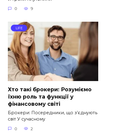
0
9
LIFE
Хто такі брокери: Розуміємо
їхню роль та функції у
фінансовому світі
Брокери: Посередники, що з’єднують
світ У сучасному
0
2