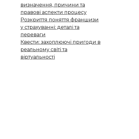
визначення, причини та
правові аспекти процесу
Розкриття поняття франшизи
у страхуванні: деталі та
переваги
Квести: захоплюючі пригоди в
реальному світі та
віртуальності