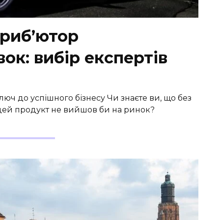
риб’ютор
ок: вибір експертів
люч до успішного бізнесу Чи знаєте ви, що без
цей продукт не вийшов би на ринок?