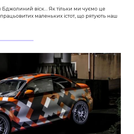
 Бджолиний віск… Як тільки ми чуємо це
х працьовитих маленьких істот, що рятують наш