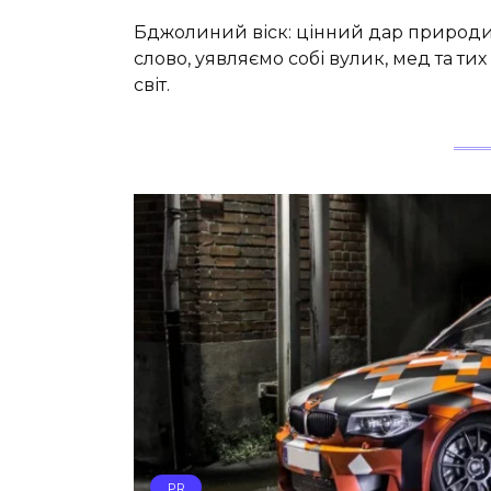
Бджолиний віск: цінний дар природи
слово, уявляємо собі вулик, мед та ти
світ.
PR