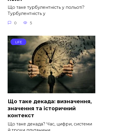
Що таке турбулентність у польоті?
Турбулентність у
0
5
LIFE
Що таке декада: визначення,
значення та історичний
контекст
Що таке декада? Час, цифри, системи
й трохи плутанини