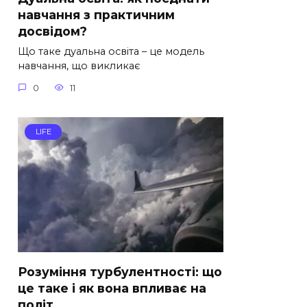
навчання з практичним
досвідом?
Що таке дуальна освіта – це модель
навчання, що викликає
0
11
LIFE
Розуміння турбулентності: що
це таке і як вона впливає на
політ