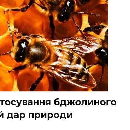
стосування бджолиного
ий дар природи