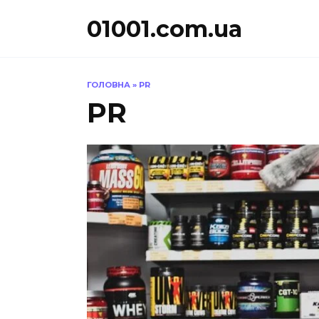
Перейти
01001.com.ua
до
вмісту
ГОЛОВНА
»
PR
PR