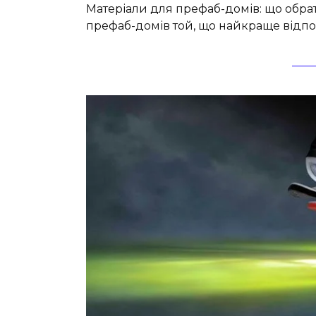
Матеріали для префаб-домів: що обрат
префаб-домів той, що найкраще відп