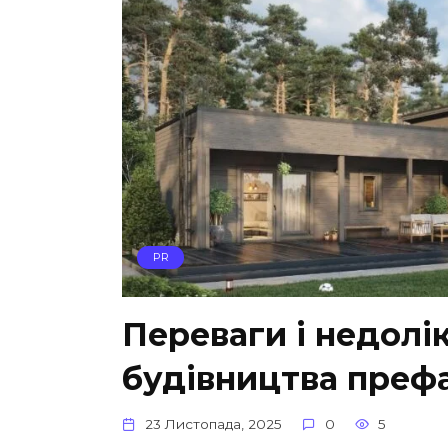
PR
Переваги і недолі
будівництва преф
23 Листопада, 2025
0
5