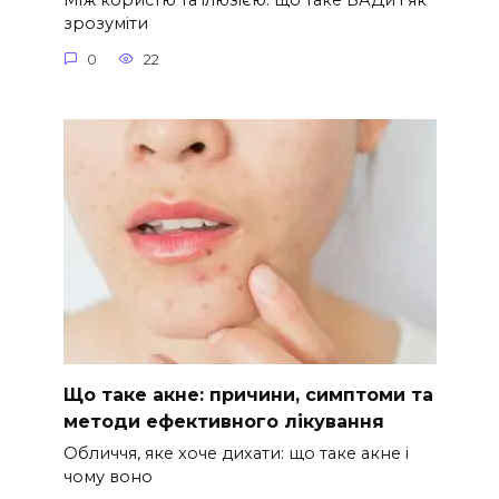
Між користю та ілюзією: що таке БАДи і як
зрозуміти
0
22
Що таке акне: причини, симптоми та
методи ефективного лікування
Обличчя, яке хоче дихати: що таке акне і
чому воно