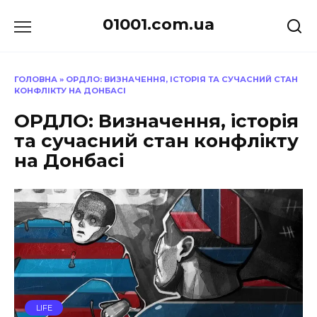
Перейти
01001.com.ua
до
вмісту
ГОЛОВНА
»
ОРДЛО: ВИЗНАЧЕННЯ, ІСТОРІЯ ТА СУЧАСНИЙ СТАН
КОНФЛІКТУ НА ДОНБАСІ
ОРДЛО: Визначення, історія
та сучасний стан конфлікту
на Донбасі
LIFE