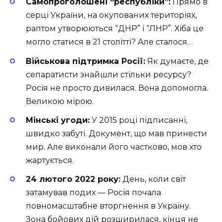
Самопроголошені “республіки”:
Прямо в
серці України, на окупованих територіях,
раптом утворюються “ДНР” і “ЛНР”. Хіба це
могло статися в 21 столітті? Але сталося…
Військова підтримка Росії:
Як думаєте, де
сепаратисти знайшли стільки ресурсу?
Росія не просто дивилася. Вона допомогла.
Великою мірою.
Мінські угоди:
У 2015 році підписанні,
швидко забуті. Документ, що мав принести
мир. Але виконали його частково, мов хто
жартується.
24 лютого 2022 року:
День, коли світ
затамував подих — Росія почала
повномасштабне вторгнення в Україну.
Зона бойових дій розширилася, кінця не