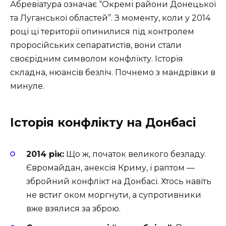
Абревіатура означає “Окремі райони Донецької
та Луганської областей”. З моменту, коли у 2014
році ці території опинилися під контролем
проросійських сепаратистів, вони стали
своєрідним символом конфлікту. Історія
складна, нюансів безліч. Почнемо з мандрівки в
минуле.
Історія конфлікту на Донбасі
2014 рік:
Що ж, початок великого безладу.
Євромайдан, анексія Криму, і раптом —
збройний конфлікт на Донбасі. Хтось навіть
не встиг оком моргнути, а супротивники
вже взялися за зброю.