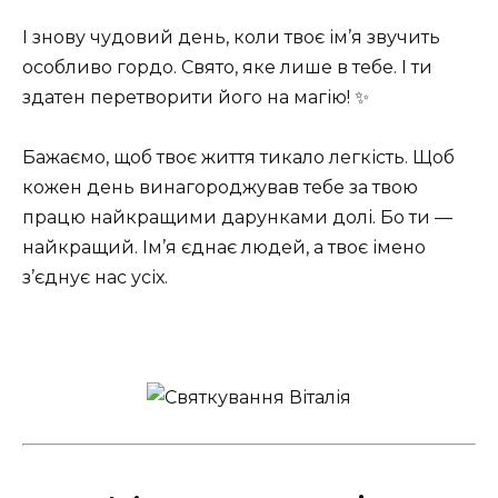
І знову чудовий день, коли твоє ім’я звучить
особливо гордо. Свято, яке лише в тебе. І ти
здатен перетворити його на магію! ✨
Бажаємо, щоб твоє життя тикало легкість. Щоб
кожен день винагороджував тебе за твою
працю найкращими дарунками долі. Бо ти —
найкращий. Ім’я єднає людей, а твоє імено
з’єднує нас усіх.