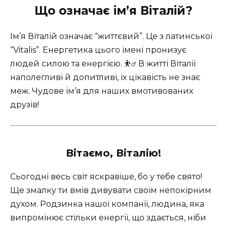
Що означає ім’я Віталій?
Ім’я Віталій означає “життєвий”. Це з латинської
“Vitalis”. Енергетика цього імені пронизує
людей силою та енергією. ⛹️‍♂️ В житті Віталії
наполегливі й допитливі, їх цікавість не знає
меж. Чудове ім’я для наших вмотивованих
друзів!
Вітаємо, Віталію!
Сьогодні весь світ яскравіше, бо у тебе свято!
Ще змалку ти вмів дивувати своїм непокірним
духом. Родзинка нашої компанії, людина, яка
випромінює стільки енергії, що здається, ніби