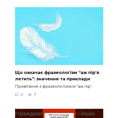
Що означає фразеологізм “аж пір’я
летить”: значення та приклади
Привітання з фразеологізмом “аж пір’
0
7