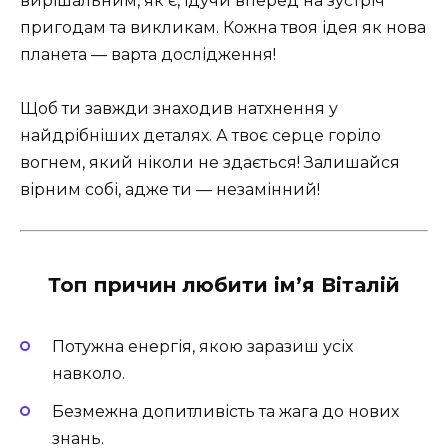
вирішальним, як є, ідучи вперед на зустріч
пригодам та викликам. Кожна твоя ідея як нова
планета — варта дослідження!
Щоб ти завжди знаходив натхнення у
найдрібніших деталях. А твоє серце горіло
вогнем, який ніколи не здається! Залишайся
вірним собі, адже ти — незамінний!
Топ причин любити ім’я Віталій
Потужна енергія, якою заразиш усіх
навколо.
Безмежна допитливість та жага до нових
знань.