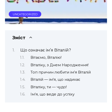
UNCATEGORIZED
Зміст
Що означає ім’я Віталій?
Вітаємо, Віталію!
Віталіку, з Днем Народження!
Топ причин любити ім’я Віталій
Віталій — ім’я, що надихає
Віталіку, ти — чудо!
Ім’я, що веде до успіху