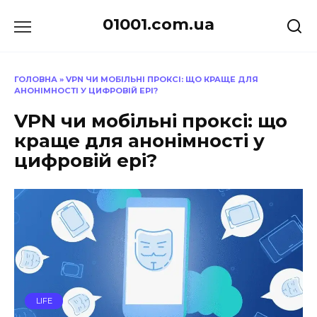
Перейти
01001.com.ua
до
вмісту
ГОЛОВНА
»
VPN ЧИ МОБІЛЬНІ ПРОКСІ: ЩО КРАЩЕ ДЛЯ
АНОНІМНОСТІ У ЦИФРОВІЙ ЕРІ?
VPN чи мобільні проксі: що
краще для анонімності у
цифровій ері?
LIFE