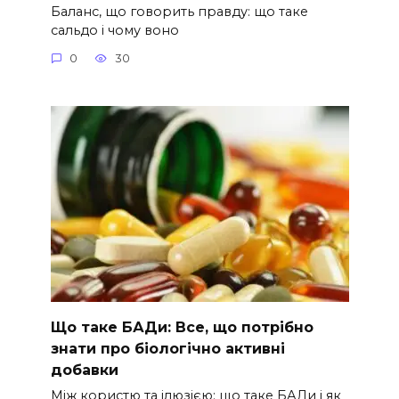
Баланс, що говорить правду: що таке
сальдо і чому воно
0
30
Що таке БАДи: Все, що потрібно
знати про біологічно активні
добавки
Між користю та ілюзією: що таке БАДи і як