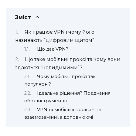
Зміст
Як працює VPN і чому його
називають “цифровим щитом”
Що дає VPN?
Що таке мобільні проксі та чому вони
здаються “невидимими”?
Чому мобільні проксі такі
популярні?
Ідеальне рішення? Поєднання
обох інструментів
VPN та мобільні проксі – не
взаємозамінні, а доповнюючі