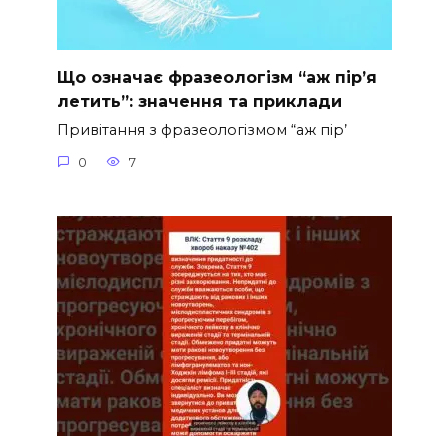
Що означає фразеологізм “аж пір’я
летить”: значення та приклади
Привітання з фразеологізмом “аж пір’
0
7