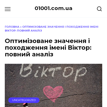
Перейти
01001.com.ua
до
вмісту
ГОЛОВНА
»
ОПТИМІЗОВАНЕ ЗНАЧЕННЯ І ПОХОДЖЕННЯ ІМЕНІ
ВІКТОР: ПОВНИЙ АНАЛІЗ
Оптимізоване значення і
походження імені Віктор:
повний аналіз
UNCATEGORIZED