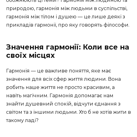
обожнюють ці теми? Гармонія між людиною та
природою, гармонія між людьми в суспільстві,
гармонія між тілом і душею — це лише деякі з
прикладів гармонії, про яку говорять філософи.
Значення гармонії: Коли все на
своїх місцях
Гармонія — це важливе поняття, яке має
значення для всіх сфер життя людини. Вона
робить наше життя не просто красивим, а
навіть магічним. Гармонія допомагає нам
знайти душевний спокій, відчути єднання з
світом та з іншими людьми. Хто б не хотів жити в
такому ладі?