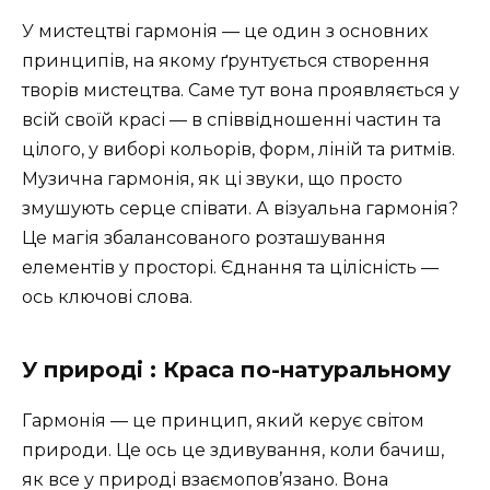
У мистецтві гармонія — це один з основних
принципів, на якому ґрунтується створення
творів мистецтва. Саме тут вона проявляється у
всій своїй красі — в співвідношенні частин та
цілого, у виборі кольорів, форм, ліній та ритмів.
Музична гармонія, як ці звуки, що просто
змушують серце співати. А візуальна гармонія?
Це магія збалансованого розташування
елементів у просторі. Єднання та цілісність —
ось ключові слова.
У природі : Краса по-натуральному
Гармонія — це принцип, який керує світом
природи. Це ось це здивування, коли бачиш,
як все у природі взаємопов’язано. Вона