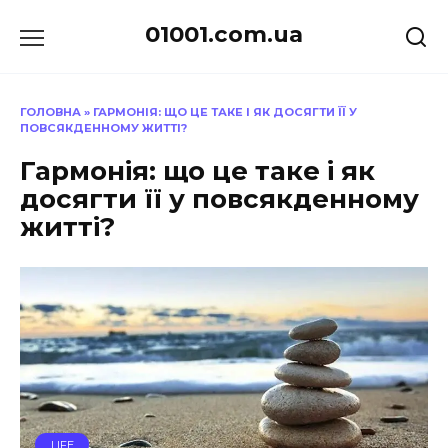
Перейти
01001.com.ua
до
вмісту
ГОЛОВНА
»
ГАРМОНІЯ: ЩО ЦЕ ТАКЕ І ЯК ДОСЯГТИ ЇЇ У
ПОВСЯКДЕННОМУ ЖИТТІ?
Гармонія: що це таке і як
досягти її у повсякденному
житті?
LIFE