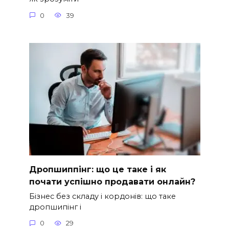
0
39
Дропшиппінг: що це таке і як
почати успішно продавати онлайн?
Бізнес без складу і кордонів: що таке
дропшипінг і
0
29