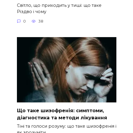
Світло, що приходить у тиші: що таке
Різдво і чому
0
38
Що таке шизофренія: симптоми,
діагностика та методи лікування
Тіні та голоси розуму: що таке шизофренія і
як зрозуміти