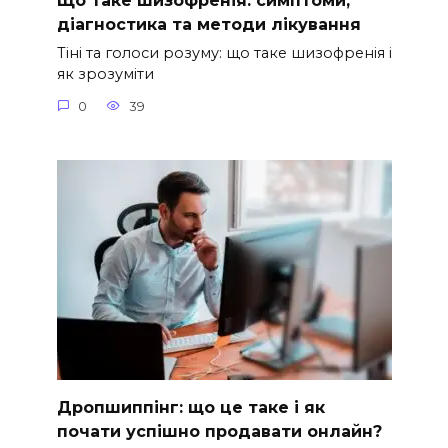
Що таке шизофренія: симптоми,
діагностика та методи лікування
Тіні та голоси розуму: що таке шизофренія і
як зрозуміти
0
39
Дропшиппінг: що це таке і як
почати успішно продавати онлайн?