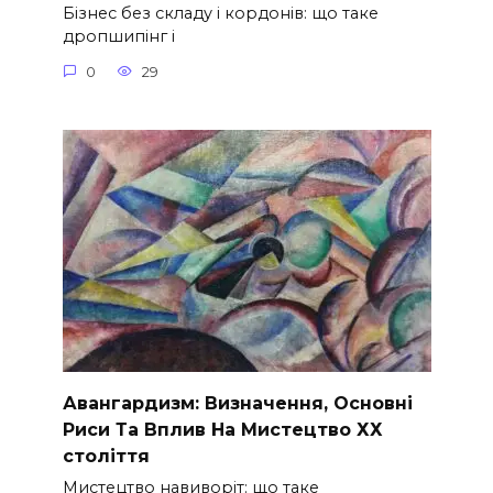
Бізнес без складу і кордонів: що таке
дропшипінг і
0
29
Авангардизм: Визначення, Основні
Риси Та Вплив На Мистецтво ХХ
століття
Мистецтво навиворіт: що таке