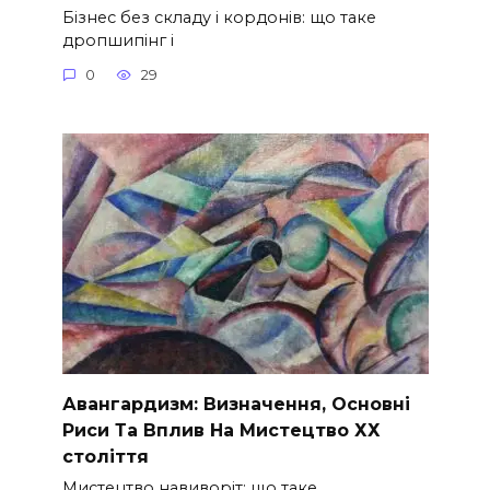
Бізнес без складу і кордонів: що таке
дропшипінг і
0
29
Авангардизм: Визначення, Основні
Риси Та Вплив На Мистецтво ХХ
століття
Мистецтво навиворіт: що таке