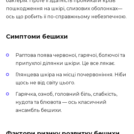
бактерія. Проте її здатність проникати крізь
пошкодження на шкірі, слизових оболонках—
ось що робить її по-справжньому небезпечною.
Симптоми бешихи
Раптова поява червоної, гарячої, болючої та
припухлої ділянки шкіри. Це все лякає.
Глянцева шкіра на місці почервоніння. Ніби
щось не від світу цього.
Гарячка, озноб, головний біль, слабкість,
нудота та блювота — ось класичний
ансамбль бешихи.
Фактори ризику розвитку бешихи