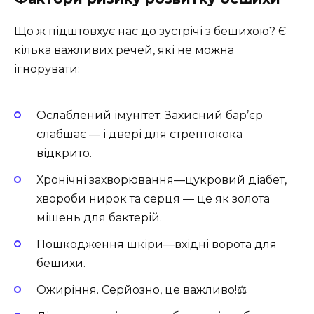
Що ж підштовхує нас до зустрічі з бешихою? Є
кілька важливих речей, які не можна
ігнорувати:
Ослаблений імунітет. Захисний бар’єр
слабшає — і двері для стрептокока
відкрито.
Хронічні захворювання—цукровий діабет,
хвороби нирок та серця — це як золота
мішень для бактерій.
Пошкодження шкіри—вхідні ворота для
бешихи.
Ожиріння. Серйозно, це важливо!⚖️