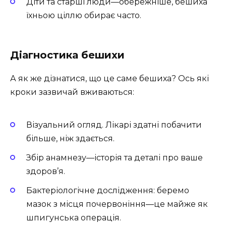
Діти та старші люди—обережніше, бешиха
їхньою ціллю обирає часто.
Діагностика бешихи
А як же дізнатися, що це саме бешиха? Ось які
кроки зазвичай вживаються:
Візуальний огляд. Лікарі здатні побачити
більше, ніж здається.
Збір анамнезу—історія та деталі про ваше
здоров’я.
Бактеріологічне дослідження: беремо
мазок з місця почервоніння—це майже як
шпигунська операція.