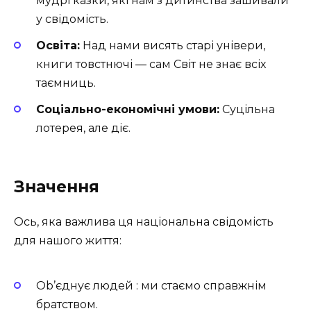
мудрі казки, які нам з дитинства зашивали
у свідомість.
Освіта:
Над нами висять старі універи,
книги товстнючі — сам Світ не знає всіх
таємниць.
Соціально-економічні умови:
Суцільна
лотерея, але діє.
Значення
Ось, яка важлива ця національна свідомість
для нашого життя:
Ob’єднує людей : ми стаємо справжнім
братством.