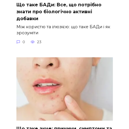
Що таке БАДи: Все, що потрібно
знати про біологічно активні
добавки
Між користю та ілюзією: що таке БАДи і як
зрозуміти
0
23
Що таке акне: причини, симптоми та