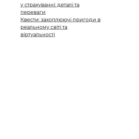
у страхуванні: деталі та
переваги
Квести: захоплюючі пригоди в
реальному світі та
віртуальності