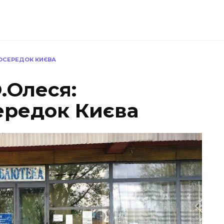
Й ОСЕРЕДОК КИЄВА
О.Олеся:
ередок Києва