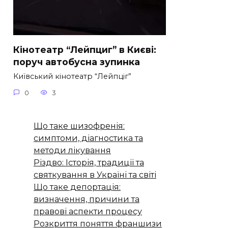
Кінотеатр “Лейпциг” в Києві:
поруч автобусна зупинка
Київський кінотеатр “Лейпціг”
0
3
Що таке шизофренія:
симптоми, діагностика та
методи лікування
Різдво: Історія, традиції та
святкування в Україні та світі
Що таке депортація:
визначення, причини та
правові аспекти процесу
Розкриття поняття франшизи