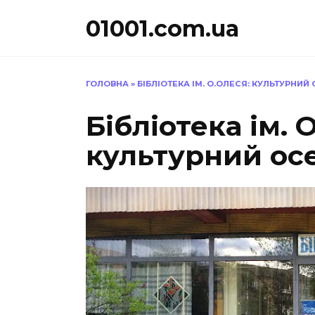
Перейти
01001.com.ua
до
вмісту
ГОЛОВНА
»
БІБЛІОТЕКА ІМ. О.ОЛЕСЯ: КУЛЬТУРНИ
Бібліотека ім. 
культурний ос