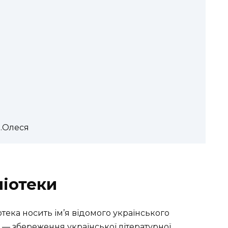
О.Олеся
ліотеки
іотека носить ім’я відомого українського
я — збереження української літературної