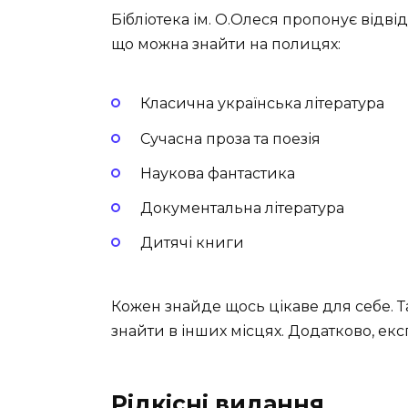
Бібліотека ім. О.Олеся пропонує відві
що можна знайти на полицях:
Класична українська література
Сучасна проза та поезія
Наукова фантастика
Документальна література
Дитячі книги
Кожен знайде щось цікаве для себе. Та
знайти в інших місцях. Додатково, ек
Рідкісні видання