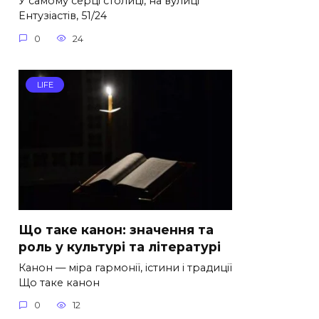
У самому серці столиці, на вулиці
Ентузіастів, 51/24
0
24
LIFE
Що таке канон: значення та
роль у культурі та літературі
Канон — міра гармонії, істини і традиції
Що таке канон
0
12