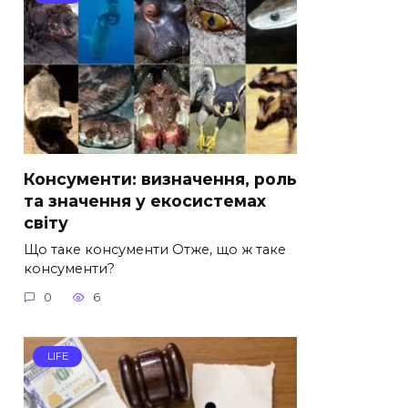
Консументи: визначення, роль
та значення у екосистемах
світу
Що таке консументи Отже, що ж таке
консументи?
0
6
LIFE