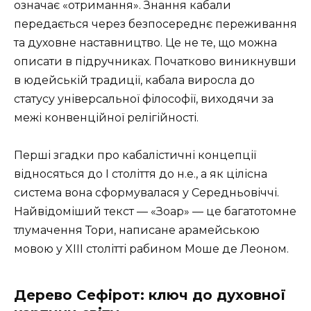
означає «отримання». Знання кабали
передається через безпосереднє переживання
та духовне наставництво. Це не те, що можна
описати в підручниках. Початково виникнувши
в юдейській традиції, кабала виросла до
статусу універсальної філософії, виходячи за
межі конвенційної релігійності.
Перші згадки про кабалістичні концепції
відносяться до І століття до н.е., а як цілісна
система вона сформувалася у Середньовіччі.
Найвідоміший текст — «Зоар» — це багатотомне
тлумачення Тори, написане арамейською
мовою у XIII столітті рабином Моше де Леоном.
Дерево Сефірот: ключ до духовної