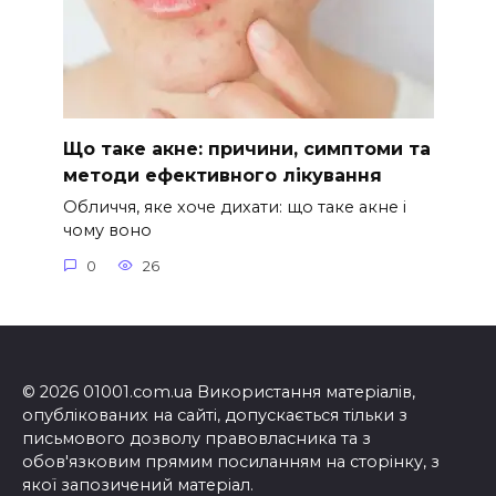
Що таке акне: причини, симптоми та
методи ефективного лікування
Обличчя, яке хоче дихати: що таке акне і
чому воно
0
26
© 2026 01001.com.ua Використання матеріалів,
опублікованих на сайті, допускається тільки з
письмового дозволу правовласника та з
обов'язковим прямим посиланням на сторінку, з
якої запозичений матеріал.