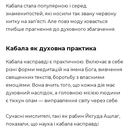
Кабала стала популярною і серед
знаменитостей, які носили так звану червону
нитку на зап’ясті. Але повз моду ховається
глибше прагнення до духовного збагачення.
Кабала як духовна практика
Кабала насправді є практичною. Включає в себе
різні форми медитацій на імена Бога, вивчення
священних текстів, боротьбу з власними
емоціями. Вона вчить того, що кожна дія має
духовний наслідок, а головною місією людини
є тіккун олам — виправлення світу через себе.
Сучасні мислителі, такі як рабин Йєгуда Ашлаг,
показали, що наука і кабала насправді