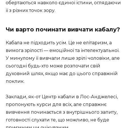
обертаються навколо єдиної істини, оглядаючи
її з різних точок зору.
Чи варто починати вивчати кабалу?
Кабала не підходить усім. Це не елітаризм, а
вимога зрілості — емоційної та інтелектуальної.
У минулому її вивчали лише зрілі чоловіки, але
сьогодні будь-хто може розпочати свій
духовний шлях, якщо має до цього справжній
поклик.
Заклади, як-от Центр кабали в Лос-Анджелесі,
пропонують курси для всіх, але справжнє
вивчення починається з внутрішнього запиту,
готовності слухати те, що можливо, не буде
приємним чи очікуваним.