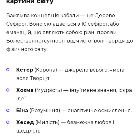
картини світу
Важлива концепція кабали — це Дерево
Сефірот. Воно складається з 10 сефірот, або
еманацій, що являють собою різні прояви
Божественної сутності: від чистої волі Творця до
фізичного світу.
Кетер
(Корона) — джерело всього, чиста
воля Творця.
Хохма
(Мудрість) — інтуїтивне знання, іскра
ідеї.
Біна
(Розуміння) — аналітичне осмислення.
Хесед
(Милість) — безмежна любов і
щедрість.