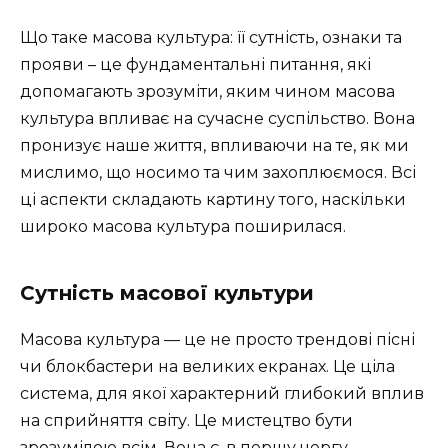
Що таке масова культура: її сутність, ознаки та
прояви – це фундаментальні питання, які
допомагають зрозуміти, яким чином масова
культура впливає на сучасне суспільство. Вона
пронизує наше життя, впливаючи на те, як ми
мислимо, що носимо та чим захоплюємося. Всі
ці аспекти складають картину того, наскільки
широко масова культура поширилася.
Сутність масової культури
Масова культура — це не просто трендові пісні
чи блокбастери на великих екранах. Це ціла
система, для якої характерний глибокий вплив
на сприйняття світу. Це мистецтво бути
зрозумілою всім. Вона є, в першу чергу,