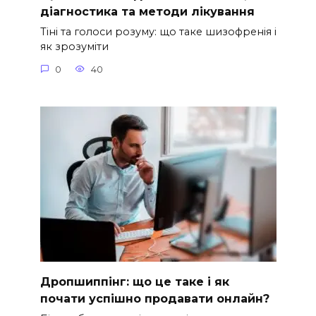
діагностика та методи лікування
Тіні та голоси розуму: що таке шизофренія і
як зрозуміти
0
40
Дропшиппінг: що це таке і як
почати успішно продавати онлайн?