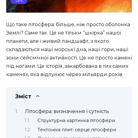
LIFE
Що таке літосфера: більше, ніж просто оболонка
Землі? Саме так. Це не тільки “шкірка” нашої
планети, але і живий ландшафт, з якого
складаються наші морські дна, наші гори, наші
зони сейсмічної активності. Це не просто камені
під ногами. Це історія, закарбована в тих самих
каменях, яка відлунює через мільярди років.
Зміст
Літосфера: визначення і сутність
Структурна картинка літосфери
Тектоніка плит: серце літосфери