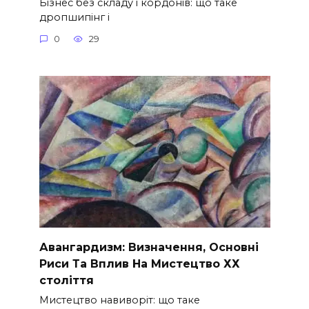
Бізнес без складу і кордонів: що таке
дропшипінг і
0
29
Авангардизм: Визначення, Основні
Риси Та Вплив На Мистецтво ХХ
століття
Мистецтво навиворіт: що таке