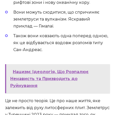
рифтові зони і нову океанічну кору.
Вони можуть сходитися, що спричиняє
землетруси та вулканізм. Яскравий
приклад — Гімалаї.
Також вони ковзають одна поперед одною,
як це відбувається вздовж розломів типу
Сан-Андреас.
Нацизм: Ідеологія, Що Розпалює
Ненависть та Призводить до
Руйнування
Це не просто теорія. Це про наше життя, яке
залежить від руху литосферних плит. Землетрус
у Туреччині 2023 року — приклад того, як