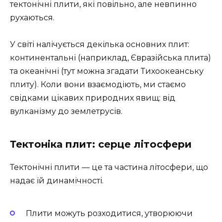
тектонічні плити, які повільно, але невпинно
рухаються.
У світі налічується декілька основних плит:
континентальні (наприклад, Євразійська плита)
та океанічні (тут можна згадати Тихоокеанську
плиту). Коли вони взаємодіють, ми стаємо
свідками цікавих природних явищ: від
вулканізму до землетрусів.
Тектоніка плит: серце літосфери
Тектонічні плити — це та частина літосфери, що
надає їй динамічності.
Плити можуть розходитися, утворюючи