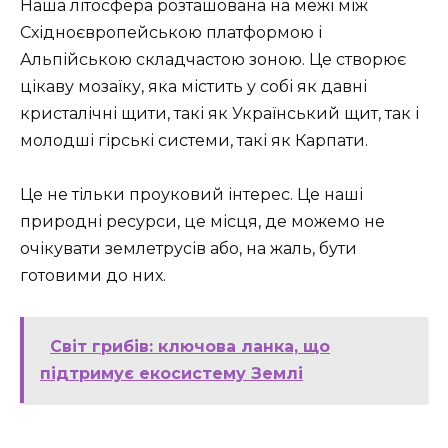
Наша літосфера розташована на межі між
Східноєвропейською платформою і
Альпійською складчастою зоною. Це створює
цікаву мозаїку, яка містить у собі як давні
кристалічні щити, такі як Український щит, так і
молодші гірські системи, такі як Карпати.
Це не тільки проуковий інтерес. Це наші
природні ресурси, це місця, де можемо не
очікувати землетрусів або, на жаль, бути
готовими до них.
Світ грибів: ключова ланка, що
підтримує екосистему Землі