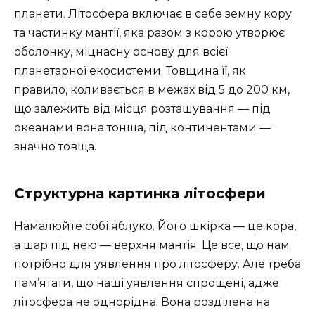
планети. Літосфера включає в себе земну кору
та частинку мантії, яка разом з корою утворює
оболонку, міцнасну основу для всієї
планетарної екосистеми. Товщина її, як
правило, коливається в межах від 5 до 200 км,
що залежить від місця розташування — під
океанами вона тонша, під континентами —
значно товща.
Структурна картинка літосфери
Намалюйте собі яблуко. Його шкірка — це кора,
а шар під нею — верхня мантія. Це все, що нам
потрібно для уявлення про літосферу. Але треба
пам’ятати, що наші уявлення спрощені, адже
літосфера не однорідна. Вона розділена на