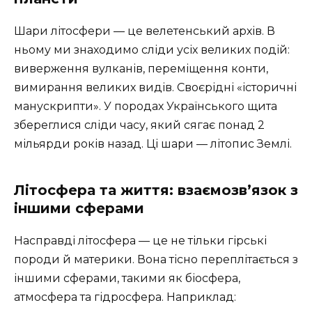
Шари літосфери — це велетенський архів. В
ньому ми знаходимо сліди усіх великих подій:
виверження вулканів, переміщення конти,
вимирання великих видів. Своєрідні «історичні
манускрипти». У породах Українського щита
збереглися сліди часу, який сягає понад 2
мільярди років назад. Ці шари — літопис Землі.
Літосфера та життя: взаємозв’язок з
іншими сферами
Насправді літосфера — це не тільки гірські
породи й материки. Вона тісно переплітається з
іншими сферами, такими як біосфера,
атмосфера та гідросфера. Наприклад: