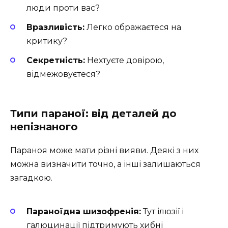
люди проти вас?
Вразливість:
Легко ображаєтеся на
критику?
Секретність:
Нехтуєте довірою,
відмежовуєтеся?
Типи параної: від деталей до
непізнаного
Параноя може мати різні вияви. Деякі з них
можна визначити точно, а інші залишаються
загадкою.
Параноїдна шизофренія:
Тут ілюзії і
галюцинації підтримують хибні