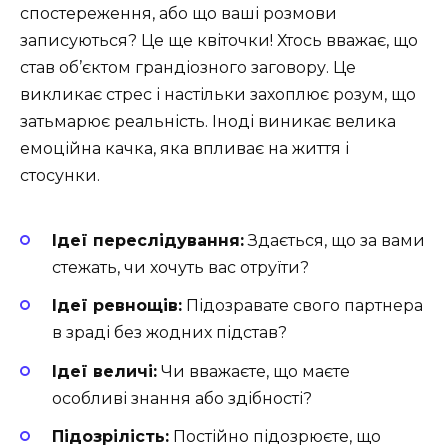
спостереження, або що ваші розмови
записуються? Це ще квіточки! Хтось вважає, що
став об’єктом грандіозного заговору. Це
викликає стрес і настільки захоплює розум, що
затьмарює реальність. Іноді виникає велика
емоційна качка, яка впливає на життя і
стосунки.
Ідеї переслідування:
Здається, що за вами
стежать, чи хочуть вас отруїти?
Ідеї ревнощів:
Підозравате свого партнера
в зраді без жодних підстав?
Ідеї величі:
Чи вважаєте, що маєте
особливі знання або здібності?
Підозрілість:
Постійно підозрюєте, що