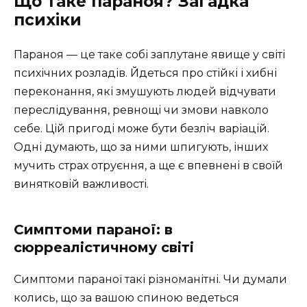
Що таке параноя? Загадка
психіки
Параноя — це таке собі заплутане явище у світі
психічних розладів. Йдеться про стійкі і хибні
переконання, які змушують людей відчувати
переслідування, ревнощі чи змови навколо
себе. Цій пригоді може бути безліч варіацій.
Одні думають, що за ними шпигують, інших
мучить страх отруєння, а ще є впевнені в своїй
винятковій важливості.
Симптоми параної: в
сюрреалістичному світі
Симптоми параної такі різноманітні. Чи думали
колись, що за вашою спиною ведеться