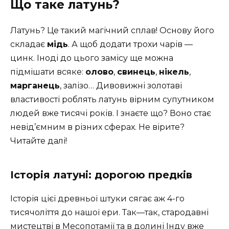
Що таке латунь?
Латунь? Це такий магічний сплав! Основу його
складає
мідь
. А щоб додати трохи чарів —
цинк. Іноді до цього замісу ще можна
підмішати всяке:
олово
,
свинець
,
нікель
,
марганець
, залізо… Дивовижні золотаві
властивості роблять латунь вірним супутником
людей вже тисячі років. І знаєте що? Воно стає
невід’ємним в різних сферах. Не вірите?
Читайте далі!
Історія латуні: дорогою предків
Історія цієї древньої штуки сягає аж 4-го
тисячоліття до нашої ери. Так—так, стародавні
мистецтві в Месопотамії та в долині Інду вже