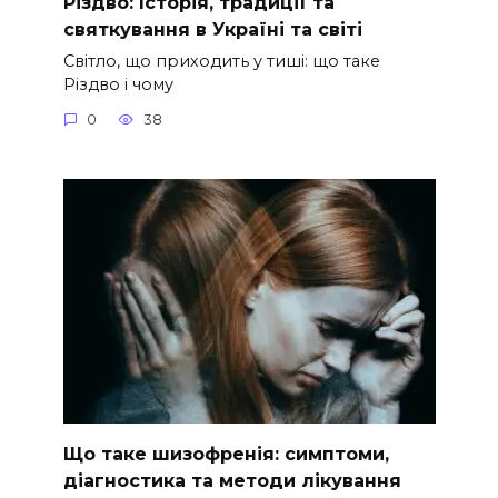
Різдво: Історія, традиції та
святкування в Україні та світі
Світло, що приходить у тиші: що таке
Різдво і чому
0
38
Що таке шизофренія: симптоми,
діагностика та методи лікування