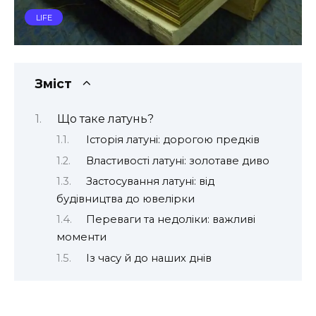
LIFE
Зміст
Що таке латунь?
Історія латуні: дорогою предків
Властивості латуні: золотаве диво
Застосування латуні: від
будівництва до ювелірки
Переваги та недоліки: важливі
моменти
Із часу й до наших днів