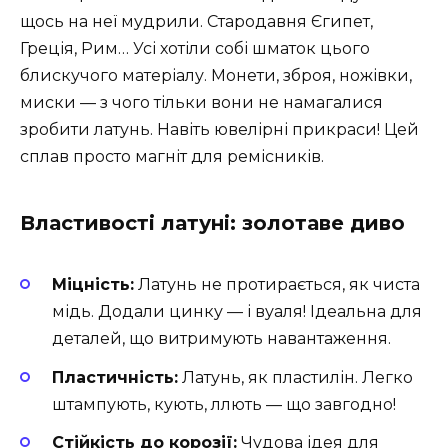
щось на неї мудрили. Стародавня Єгипет,
Греція, Рим… Усі хотіли собі шматок цього
блискучого матеріалу. Монети, зброя, ножівки,
миски — з чого тільки вони не намагалися
зробити латунь. Навіть ювелірні прикраси! Цей
сплав просто магніт для ремісників.
Властивості латуні: золотаве диво
Міцність:
Латунь не протирається, як чиста
мідь. Додали цинку — і вуаля! Ідеальна для
деталей, що витримують навантаження.
Пластичність:
Латунь, як пластилін. Легко
штампують, кують, ллють — що завгодно!
Стійкість до корозії:
Чудова ідея для