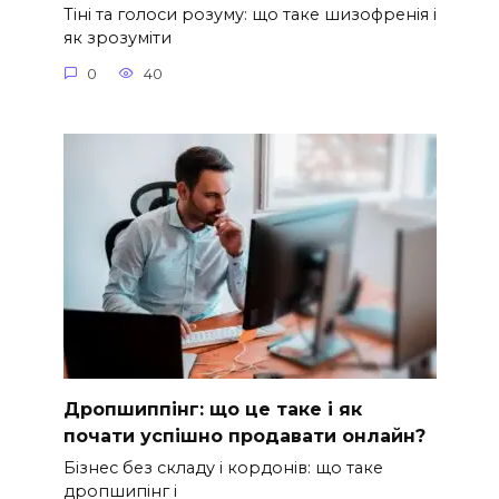
Тіні та голоси розуму: що таке шизофренія і
як зрозуміти
0
40
Дропшиппінг: що це таке і як
почати успішно продавати онлайн?
Бізнес без складу і кордонів: що таке
дропшипінг і