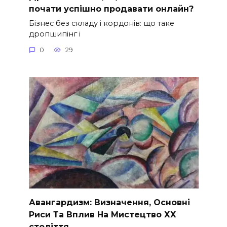
почати успішно продавати онлайн?
Бізнес без складу і кордонів: що таке
дропшипінг і
0
29
Авангардизм: Визначення, Основні
Риси Та Вплив На Мистецтво ХХ
століття