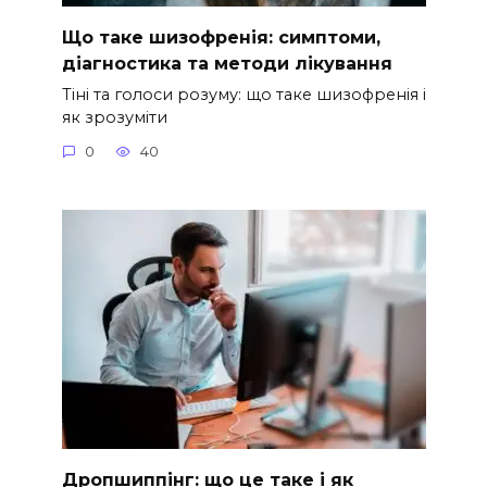
Що таке шизофренія: симптоми,
діагностика та методи лікування
Тіні та голоси розуму: що таке шизофренія і
як зрозуміти
0
40
Дропшиппінг: що це таке і як