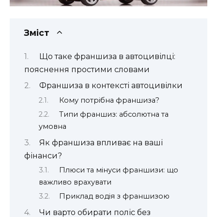
Зміст
Що таке франшиза в автоцивілці:
пояснення простими словами
Франшиза в контексті автоцивілки
Кому потрібна франшиза?
Типи франшиз: абсолютна та
умовна
Як франшиза впливає на ваші
фінанси?
Плюси та мінуси франшизи: що
важливо врахувати
Приклад водія з франшизою
Чи варто обирати поліс без