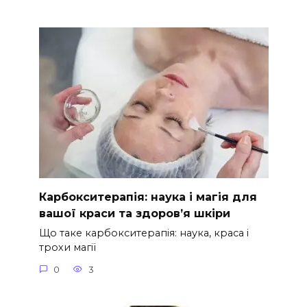
Карбокситерапія: наука і магія для
вашої краси та здоров’я шкіри
Що таке карбокситерапія: наука, краса і
трохи магії
0
3