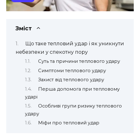
Зміст
Що таке тепловий удар і як уникнути
небезпеки у спекотну пору
Суть та причини теплового удару
Симптоми теплового удару
Захист від теплового удару
Перша допомога при тепловому
ударі
Особливі групи ризику теплового
удару
Міфи про тепловий удар