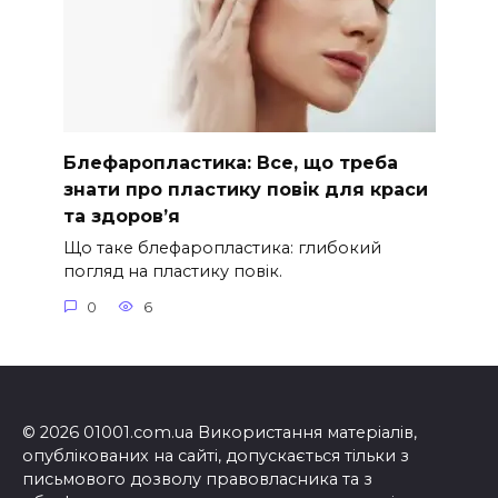
Блефаропластика: Все, що треба
знати про пластику повік для краси
та здоров’я
Що таке блефаропластика: глибокий
погляд на пластику повік.
0
6
© 2026 01001.com.ua Використання матеріалів,
опублікованих на сайті, допускається тільки з
письмового дозволу правовласника та з