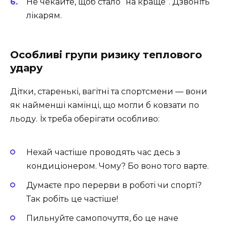
Не чекайте, щоб стало “на краще”. Дзвоніть
лікарям.
Особливі групи ризику теплового
удару
Дітки, старенькі, вагітні та спортсмени — вони
як найменші камінці, що могли б ковзати по
льоду. Їх треба оберігати особливо:
Нехай частіше проводять час десь з
кондиціонером. Чому? Бо воно того варте.
Думаєте про перерви в роботі чи спорті?
Так робіть це частіше!
Пильнуйте самопочуття, бо це наче