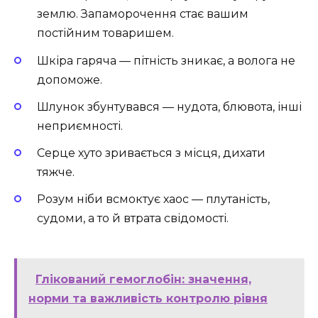
землю. Запаморочення стає вашим
постійним товаришем.
Шкіра гаряча — пітність зникає, а волога не
допоможе.
Шлунок збунтувався — нудота, блювота, інші
неприємності.
Серце хуто зривається з місця, дихати
тяжче.
Розум ніби всмоктує хаос — плутаність,
судоми, а то й втрата свідомості.
Глікований гемоглобін: значення,
норми та важливість контролю рівня