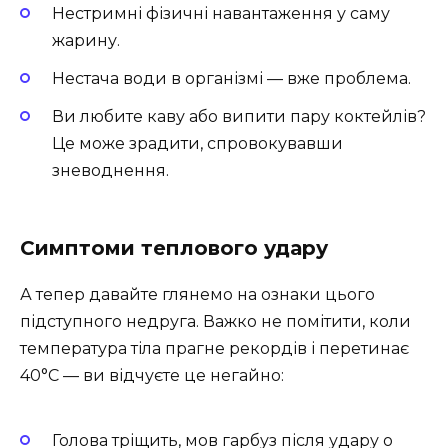
Нестримні фізичні навантаження у саму
жарину.
Нестача води в організмі — вже проблема.
Ви любите каву або випити пару коктейлів?
Це може зрадити, спровокувавши
зневоднення.
Симптоми теплового удару
А тепер давайте глянемо на ознаки цього
підступного недруга. Важко не помітити, коли
температура тіла прагне рекордів і перетинає
40°C — ви відчуєте це негайно:
Голова тріщить, мов гарбуз після удару о