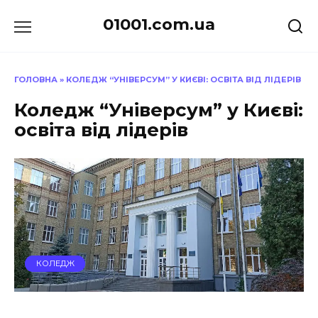
Перейти
01001.com.ua
до
вмісту
ГОЛОВНА
»
КОЛЕДЖ “УНІВЕРСУМ” У КИЄВІ: ОСВІТА ВІД ЛІДЕРІВ
Коледж “Універсум” у Києві:
освіта від лідерів
КОЛЕДЖ