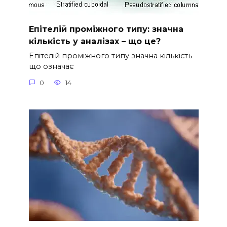
Епітелій проміжного типу: значна
кількість у аналізах – що це?
Епітелій проміжного типу значна кількість
що означає
0
14