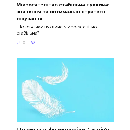
Мікросателітно стабільна пухлина:
значення та оптимальні стратегії
лікування
Що означає пухлина мікросателітно
стабільна?
0
11
Що означає фразеологізм “аж пір’я