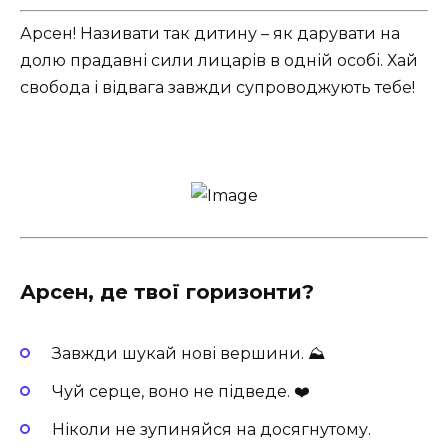
Арсен! Називати так дитину – як дарувати на
долю прадавні сили лицарів в одній особі. Хай
свобода і відвага завжди супроводжують тебе!
Арсен, де твої горизонти?
Завжди шукай нові вершини. ⛰️
Чуй серце, воно не підведе. ❤️
Ніколи не зупиняйся на досягнутому.