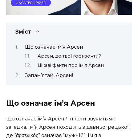
UNCATEGORIZED
Зміст
Що означає ім’я Арсен
Арсен, де твої горизонти?
Цікаві факти про ім’я Арсен
Запам’ятай, Арсен!
Що означає ім’я Арсен
Що означає ім’я Арсен? Інколи звучить як
загадка. Ім’я Арсен походить з давньогрецької,
де “ἀρσενικός” означає “мужній”. Ім’я з