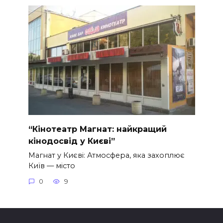
“Кінотеатр Магнат: найкращий
кінодосвід у Києві”
Магнат у Києві: Атмосфера, яка захоплює
Київ — місто
0
9