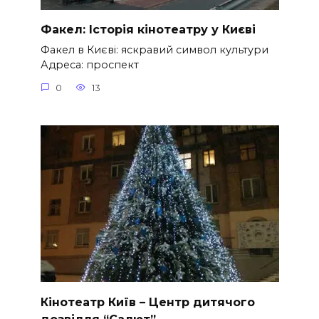
Факел: Історія кінотеатру у Києві
Факел в Києві: яскравий символ культури
Адреса: проспект
0
13
Кінотеатр Київ – Центр дитячого
дозвілля “Салют”