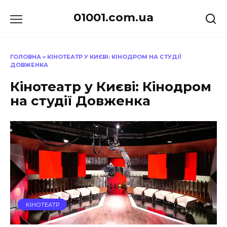
Перейти
01001.com.ua
до
вмісту
ГОЛОВНА
»
КІНОТЕАТР У КИЄВІ: КІНОДРОМ НА СТУДІЇ
ДОВЖЕНКА
Кінотеатр у Києві: Кінодром
на студії Довженка
КІНОТЕАТР