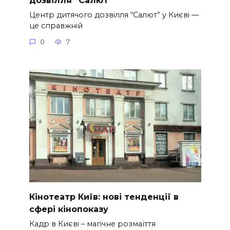
Центр дитячого дозвілля “Салют” у Києві —
це справжній
0
7
Кінотеатр Київ: нові тенденції в
сфері кінопоказу
Кадр в Києві – магічне розмаїття