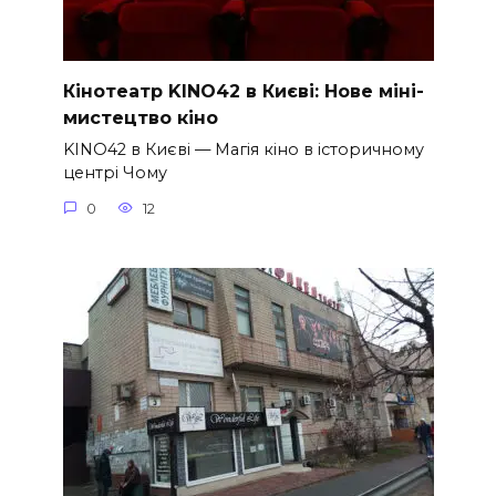
Кінотеатр KINO42 в Києві: Нове міні-
мистецтво кіно
KINO42 в Києві — Магія кіно в історичному
центрі Чому
0
12