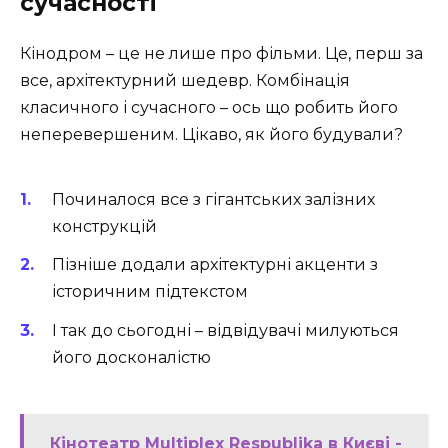
сучасності
Кінодром – це не лише про фільми. Це, перш за
все, архітектурний шедевр. Комбінація
класичного і сучасного – ось що робить його
неперевершеним. Цікаво, як його будували?
Починалося все з гігантських залізних
конструкцій
Пізніше додали архітектурні акценти з
історичним підтекстом
І так до сьогодні – відвідувачі милуються
його досконалістю
Кінотеатр Multiplex Respublika в Києві -