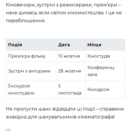
Кіновечори, зустрічі з режисерами, прем’єри –
наче дихаєш всім світом кіномистецтва. І це не
перебільшення.
Подія
Дата
Місце
Прем’єра фільму
15 жовтня
Кіностудія
Конференц-
Зустріч з акторами
28 жовтня
зала
Екскурсія
5
Кінодром
кіностудією
листопада
Не пропусти шанс відвідати ці події – справжня
знахідка для шанувальників кінематографа!