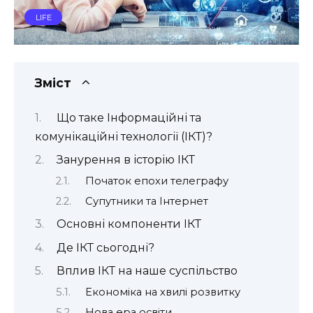
LIFE
Зміст
Що таке Інформаційні та
комунікаційні технології (ІКТ)?
Занурення в історію ІКТ
Початок епохи телеграфу
Супутники та Інтернет
Основні компоненти ІКТ
Де ІКТ сьогодні?
Вплив ІКТ на наше суспільство
Економіка на хвилі розвитку
Нова ера освіти