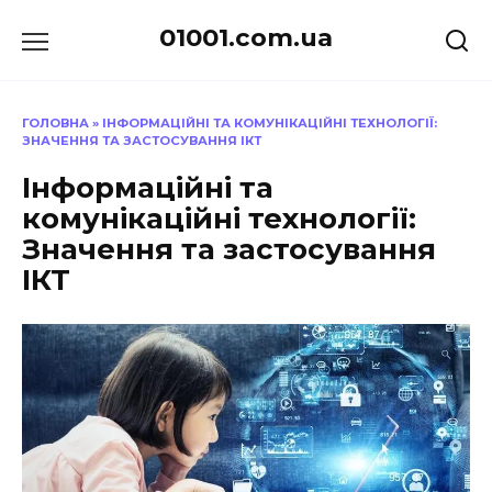
Перейти
01001.com.ua
до
вмісту
ГОЛОВНА
»
ІНФОРМАЦІЙНІ ТА КОМУНІКАЦІЙНІ ТЕХНОЛОГІЇ:
ЗНАЧЕННЯ ТА ЗАСТОСУВАННЯ ІКТ
Інформаційні та
комунікаційні технології:
Значення та застосування
ІКТ