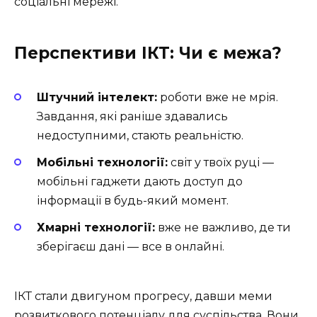
соціальні мережі.
Перспективи ІКТ: Чи є межа?
Штучний інтелект:
роботи вже не мрія.
Завдання, які раніше здавались
недоступними, стають реальністю.
Мобільні технології:
світ у твоїх руці —
мобільні гаджети дають доступ до
інформації в будь-який момент.
Хмарні технології:
вже не важливо, де ти
зберігаєш дані — все в онлайні.
ІКТ стали двигуном прогресу, давши меми
розвиткового потенціалу для суспільства. Вони