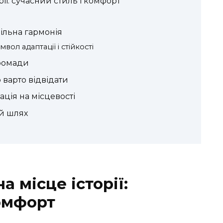
рії: сучасний стиль і комфорт
цільна гармонія
ол адаптації і стійкості
громади
о варто відвідати
гація на місцевості
ій шлях
а місце історії:
комфорт