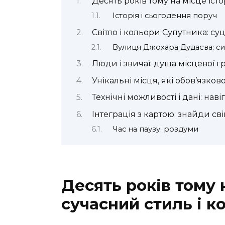
Десять років тому на місце істо
Історія і сьогодення поруч
Світло і кольори Супутника: су
Вулиця Джохара Дудаєва: симв
Люди і звичаї: душа місцевої 
Унікальні місця, які обов’язков
Технічні можливості і дані: наві
Інтеграція з картою: знайди св
Час на паузу: роздуми
Десять років тому н
сучасний стиль і 