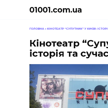
Перейти
01001.com.ua
до
вмісту
ГОЛОВНА
»
КІНОТЕАТР “СУПУТНИК” У КИЄВІ: ІСТОР
Кінотеатр “Суп
історія та суча