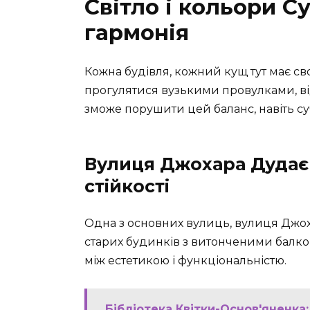
Світло і кольори С
гармонія
Кожна будівля, кожний кущ тут має св
прогулятися вузькими провулками, від
зможе порушити цей баланс, навіть су
Вулиця Джохара Дудаєв
стійкості
Одна з основних вулиць, вулиця Джоха
старих будинків з витонченими балко
між естетикою і функціональністю.
Бібліотека Квітки-Основ'яненка: