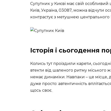
Супутник у Києві має свій особливий ш
Київ, Україна, 03087, можна відчути о
контрастує з метушнею центрального 
Історія і сьогодення п
Колись тут проїздили карети, сьогодні
втекти від шаленого ритму міського жи
немає динаміки. Навпаки – це місце, де
дуже просто: автентичність вплітаєть
щось своє.