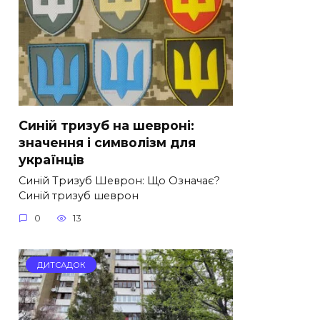
Синій тризуб на шевроні:
значення і символізм для
українців
Синій Тризуб Шеврон: Що Означає?
Синій тризуб шеврон
0
13
ДИТСАДОК