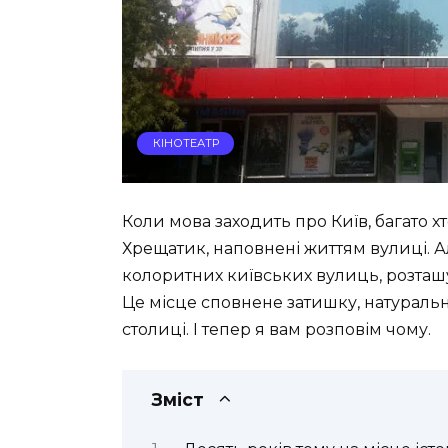
КІНОТЕАТР
Коли мова заходить про Київ, багато хт
Хрещатик, наповнені життям вулиці. А
колоритних київських вулиць, розташу
Це місце сповнене затишку, натуральн
столиці. І тепер я вам розповім чому.
Зміст