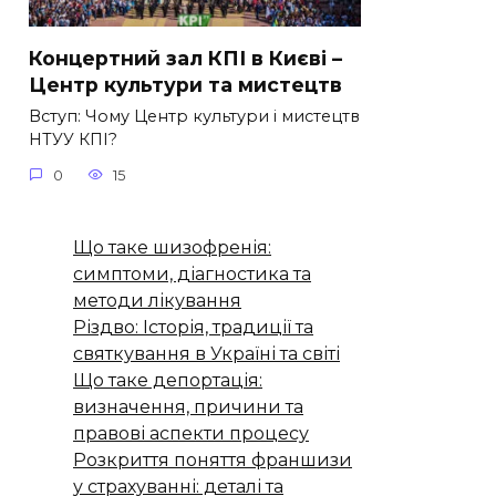
Концертний зал КПІ в Києві –
Центр культури та мистецтв
Вступ: Чому Центр культури і мистецтв
НТУУ КПІ?
0
15
Що таке шизофренія:
симптоми, діагностика та
методи лікування
Різдво: Історія, традиції та
святкування в Україні та світі
Що таке депортація:
визначення, причини та
правові аспекти процесу
Розкриття поняття франшизи
у страхуванні: деталі та