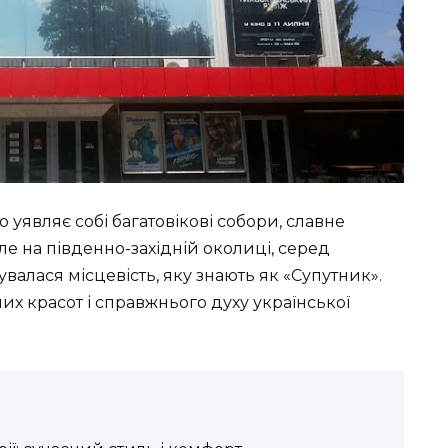
о уявляє собі багатовікові собори, славне
ле на південно-західній околиці, серед
валася місцевість, яку знають як «Супутник».
их красот і справжнього духу української