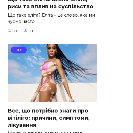
риси та вплив на суспільство
Що таке еліта? Еліта – це слово, яке ми
чуємо часто
0
8
LIFE
Все, що потрібно знати про
вітіліго: причини, симптоми,
лікування