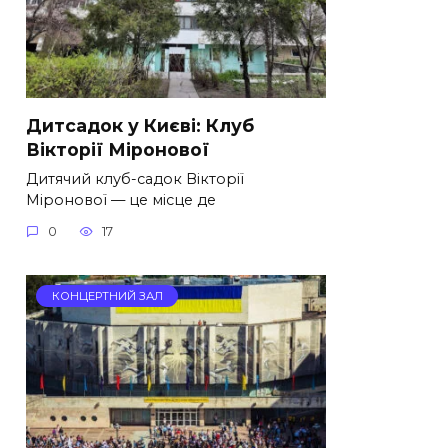
Дитсадок у Києві: Клуб
Вікторії Міронової
Дитячий клуб-садок Вікторії
Міронової — це місце де
0
17
КОНЦЕРТНИЙ ЗАЛ