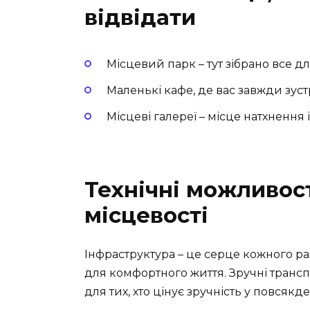
відвідати
Місцевий парк
– тут зібрано все 
Маленькі кафе
, де вас завжди зус
Місцеві галереї
– місце натхнення і
Технічні можливості
місцевості
Інфраструктура – це серце кожного ра
для комфортного життя. Зручні трансп
для тих, хто цінує зручність у повсякд