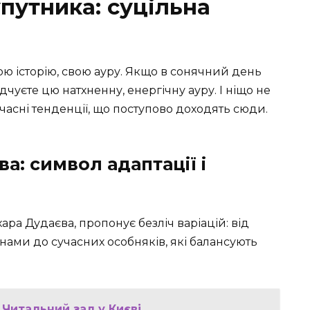
упутника: суцільна
ою історію, свою ауру. Якщо в сонячний день
чуєте цю натхненну, енергічну ауру. І ніщо не
часні тенденції, що поступово доходять сюди.
а: символ адаптації і
ра Дудаєва, пропонує безліч варіацій: від
нами до сучасних особняків, які балансують
 Читальний зал у Києві