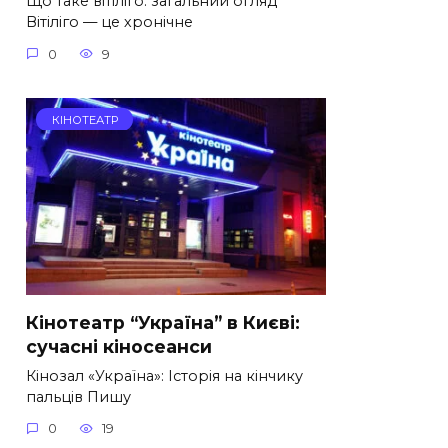
Що таке вітіліго: загальний огляд
Вітіліго — це хронічне
0
9
КІНОТЕАТР
Кінотеатр “Україна” в Києві:
сучасні кіносеанси
Кінозал «Україна»: Історія на кінчику
пальців Пишу
0
19