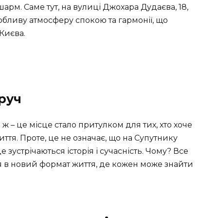
арм. Саме тут, на вулиці Джохара Дудаєва, 18,
собливу атмосферу спокою та гармонії, що
Києва.
оруч
 ж – це місце стало притулком для тих, хто хоче
ття. Проте, це не означає, що на Супутнику
 зустрічаються історія і сучасність. Чому? Все
ся в новий формат життя, де кожен може знайти