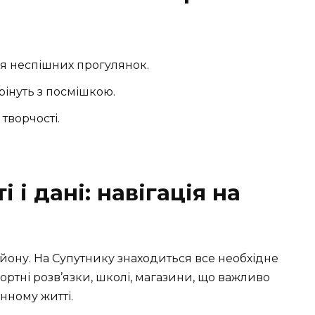
для неспішних прогулянок.
трінуть з посмішкою.
 творчості.
 і дані: навігація на
йону. На Супутнику знаходиться все необхідне
ортні розв’язки, школі, магазини, що важливо
енному житті.