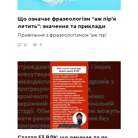
Що означає фразеологізм “аж пір’я
летить”: значення та приклади
Привітання з фразеологізмом “аж пір’
0
7
Стаття 53 ВЛК: що означає та як