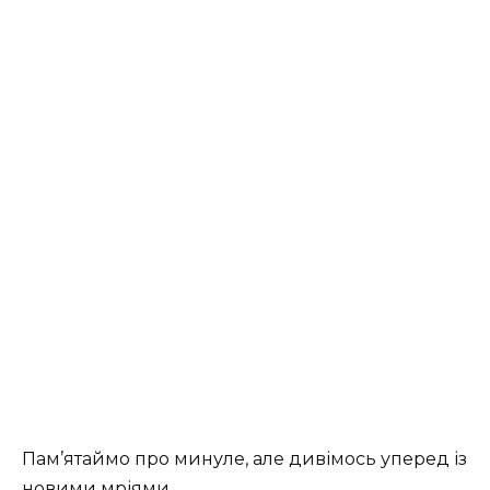
Пам’ятаймо про минуле, але дивімось уперед із
новими мріями.