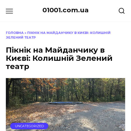
Перейти
01001.com.ua
до
вмісту
ГОЛОВНА
»
ПІКНІК НА МАЙДАНЧИКУ В КИЄВІ: КОЛИШНІЙ
ЗЕЛЕНИЙ ТЕАТР
Пікнік на Майданчику в
Києві: Колишній Зелений
театр
UNCATEGORIZED