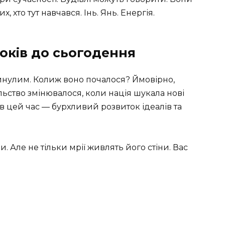
, хто тут навчався. Інь. Янь. Енергія.
итоків до сьогодення
инулим. Колиж воно почалося? Ймовірно,
льство змінювалося, коли нація шукала нові
в цей час — бурхливий розвиток ідеалів та
и. Але не тільки мрії живлять його стіни. Вас