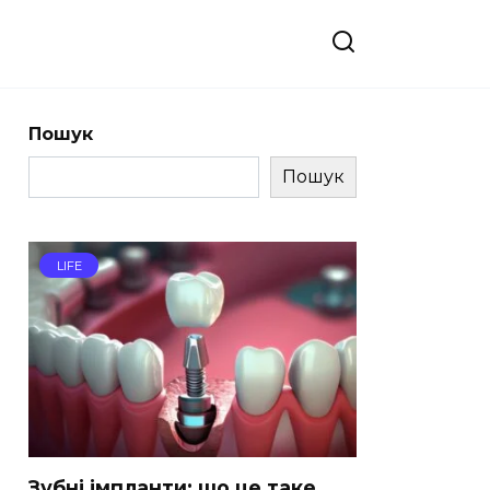
Пошук
Пошук
LIFE
Зубні імпланти: що це таке,