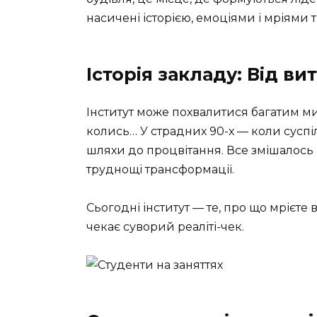
насичені історією, емоціями і мріями тих
Історія закладу: Від в
Інститут може похвалитися багатим м
колись… У страдних 90-х — коли суспі
шляхи до процвітання. Все змішалось 
труднощі трансформації.
Сьогодні інститут — те, про що мрієте в
чекає суворий реаліті-чек.