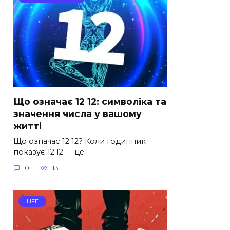
Що означає 12 12: символіка та
значення числа у вашому
житті
Що означає 12 12? Коли годинник
показує 12:12 — це
0
13
LIFE