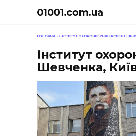
Перейти
01001.com.ua
до
вмісту
ГОЛОВНА
»
ІНСТИТУТ ОХОРОНИ: УНІВЕРСИТЕТ ШЕВЧ
Інститут охоро
Шевченка, Киї