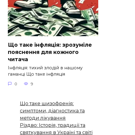
Що таке інфляція: зрозуміле
пояснення для кожного
читача
Інфляція: тихий злодій в нашому
гаманці Що таке інфляція
0
9
Що таке шизофренія:
симптоми, діагностика та
методи лікування
Різдво: Історія, традиції та
святкування в Україні та світі