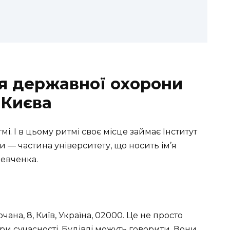
ня державної охорони
 Києва
і. І в цьому ритмі своє місце займає Інститут
 — частина університету, що носить ім’я
Шевченка.
ана, 8, Київ, Україна, 02000. Це не просто
ри сучасності. Будівлі можуть говорити. Вони