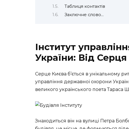
Таблиця контактів
Заключне слово…
Інститут управлін
України: Від Серця
Серце Києва б’ється в унікальному ритм
управління державної охорони України
великого українського поета Тараса 
Знаходиться він на вулиці Петра Болбоч
будівля, це місце, де формуються ліде