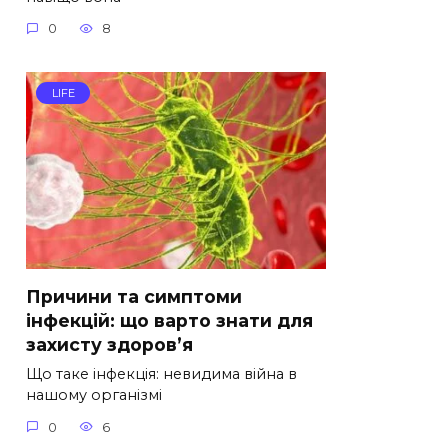
0
8
LIFE
Причини та симптоми
інфекцій: що варто знати для
захисту здоров’я
Що таке інфекція: невидима війна в
нашому організмі
0
6