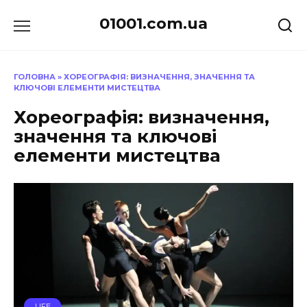
Перейти
01001.com.ua
до
вмісту
ГОЛОВНА
»
ХОРЕОГРАФІЯ: ВИЗНАЧЕННЯ, ЗНАЧЕННЯ ТА
КЛЮЧОВІ ЕЛЕМЕНТИ МИСТЕЦТВА
Хореографія: визначення,
значення та ключові
елементи мистецтва
LIFE