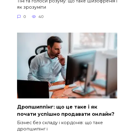
Тіні та голоси розуму: що таке шизофренія і
як зрозуміти
0
40
Дропшиппінг: що це таке і як
почати успішно продавати онлайн?
Бізнес без складу і кордонів: що таке
дропшипінг і