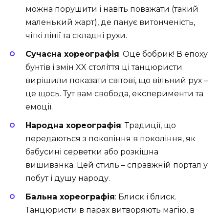
можна порушити і навіть поважати (такий
маленький жарт), де панує витонченість,
чіткі лінії та складні рухи.
Сучасна хореографія
: Оце бобрик! В епоху
бунтів і змін XX століття ці танцюристи
вирішили показати світові, що вільний рух –
це щось. Тут вам свобода, експерименти та
емоції.
Народна хореографія
: Традиції, що
передаються з покоління в покоління, як
бабусині серветки або розкішна
вишиванка. Цей стиль – справжній портал у
побут і душу народу.
Бальна хореографія
: Блиск і блиск.
Танцюристи в парах витворяють магію, в