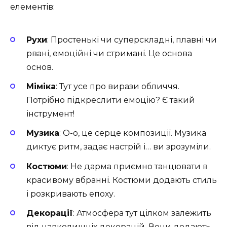
елементів:
Рухи
: Простенькі чи суперскладні, плавні чи
рвані, емоційні чи стримані. Це основа
основ.
Міміка
: Тут усе про вирази обличчя.
Потрібно підкреслити емоцію? Є такий
інструмент!
Музика
: О-о, це серце композиції. Музика
диктує ритм, задає настрій і… ви зрозуміли.
Костюми
: Не дарма приємно танцювати в
красивому вбранні. Костюми додають стиль
і розкривають епоху.
Декорації
: Атмосфера тут цілком залежить
від навколишніх декорацій. Вони додають