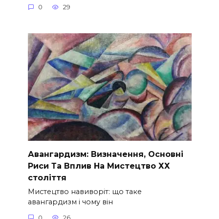
0
29
Авангардизм: Визначення, Основні
Риси Та Вплив На Мистецтво ХХ
століття
Мистецтво навиворіт: що таке
авангардизм і чому він
0
26