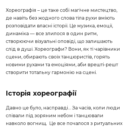
Хореографія – це таке собі магічне мистецтво,
де навіть без жодного слова тіла рухи вміють
розповідати власні історії. Це музика, емоції,
динаміка — все злилося в один ритм,
створюючи візуальні оповіді, що залишають
слід в душі. Хореографи? Вони, як ті чарівники
сцени, обирають своїх танцюристів, горять
новими рухами та емоціями, аби врешті-решт
створити тотальну гармонію на сцені.
Історія хореографії
Давно це було, насправді… За часів, коли люди
співали під зоряним небом і танцювали
навколо вогнищ. ️ Це все почалося з ритуальних