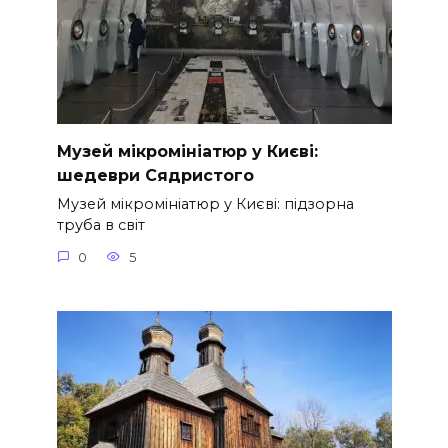
Музей мікромініатюр у Києві:
шедеври Сядристого
Музей мікромініатюр у Києві: підзорна
труба в світ
0
5