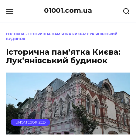
Перейти
01001.com.ua
до
вмісту
ГОЛОВНА
»
ІСТОРИЧНА ПАМ’ЯТКА КИЄВА: ЛУК’ЯНІВСЬКИЙ
БУДИНОК
Історична пам’ятка Києва:
Лук’янівський будинок
UNCATEGORIZED