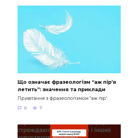
Що означає фразеологізм “аж пір’я
летить”: значення та приклади
Привітання з фразеологізмом “аж пір’
0
7