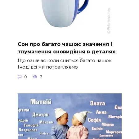
Сон про багато чашок: значення і
тлумачення сновидіння в деталях
Що означає коли сниться багато чашок
Іноді всі ми потрапляємо
0
3