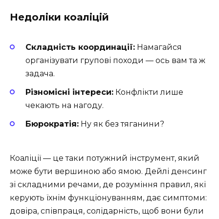
Недоліки коаліцій
Складність координації:
Намагайся
організувати групові походи — ось вам та ж
задача.
Різномісні інтереси:
Конфлікти лише
чекають на нагоду.
Бюрократія:
Ну як без тяганини?
Коаліції — це таки потужний інструмент, який
може бути вершиною або ямою. Дейлі денсинг
зі складними речами, де розуміння правил, які
керують їхнім функціонуванням, дає симптоми:
довіра, співпраця, солідарність, щоб вони були