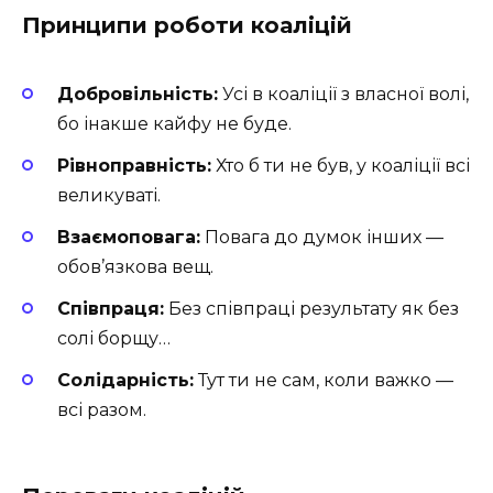
Принципи роботи коаліцій
Добровільність:
Усі в коаліції з власної волі,
бо інакше кайфу не буде.
Рівноправність:
Хто б ти не був, у коаліції всі
великуваті.
Взаємоповага:
Повага до думок інших —
обов’язкова вещ.
Співпраця:
Без співпраці результату як без
солі борщу…
Солідарність:
Тут ти не сам, коли важко —
всі разом.