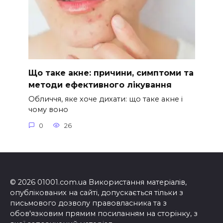
Що таке акне: причини, симптоми та
методи ефективного лікування
Обличчя, яке хоче дихати: що таке акне і
чому воно
0
26
© 2026 01001.com.ua Використання матеріалів,
опублікованих на сайті, допускається тільки з
письмового дозволу правовласника та з
обов'язковим прямим посиланням на сторінку, з