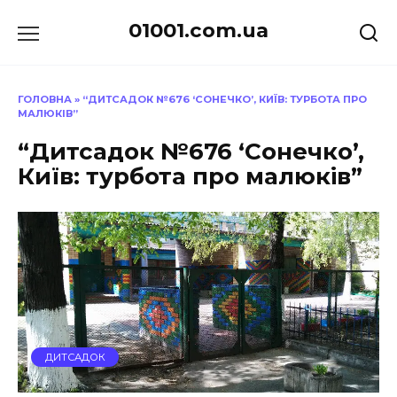
Перейти
01001.com.ua
до
вмісту
ГОЛОВНА
»
“ДИТСАДОК №676 ‘СОНЕЧКО’, КИЇВ: ТУРБОТА ПРО
МАЛЮКІВ”
“Дитсадок №676 ‘Сонечко’,
Київ: турбота про малюків”
ДИТСАДОК