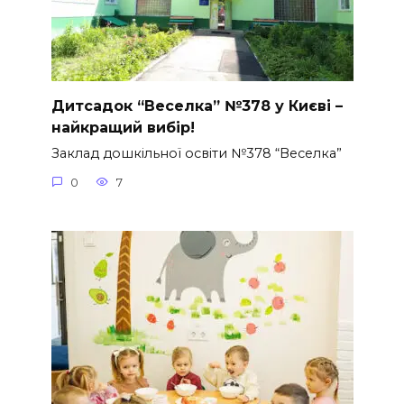
Дитсадок “Веселка” №378 у Києві –
найкращий вибір!
Заклад дошкільної освіти №378 “Веселка”
0
7