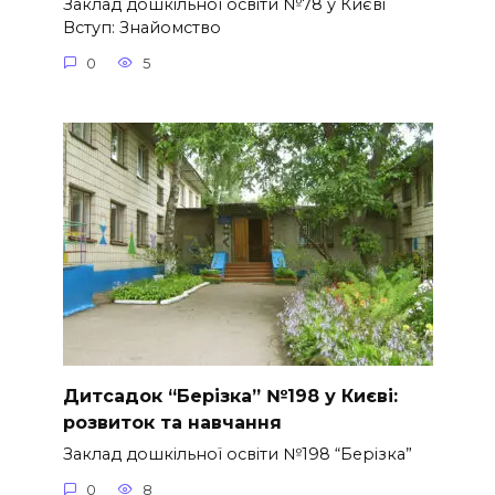
Заклад дошкільної освіти №78 у Києві
Вступ: Знайомство
0
5
Дитсадок “Берізка” №198 у Києві:
розвиток та навчання
Заклад дошкільної освіти №198 “Берізка”
0
8