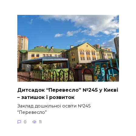
Дитсадок “Перевесло” №245 у Києві
– затишок і розвиток
Заклад дошкільної освіти №245
“Перевесло”
0
11